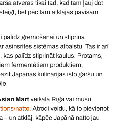
ša atveras tikai tad, kad tam ļauj dot
rsteigt, bet pēc tam atklājas pavisam
ai palīdz gremošanai un stiprina
ar asinsrites sistēmas atbalstu. Tas ir arī
kas palīdz stiprināt kaulus. Protams,
visiem fermentētiem produktiem,
epazīt Japānas kulinārijas īsto garšu un
ēle.
Asian Mart
veikalā Rīgā vai mūsu
tions/n
att
o
. Atrodi veidu, kā to pievienot
a – un atklāj, kāpēc Japānā natto jau