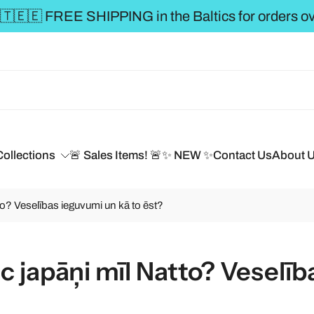
** FREE SHIPPING to the BALTI
Collections
🚨 Sales Items! 🚨
✨ NEW ✨
Contact Us
About 
to? Veselības ieguvumi un kā to ēst?
c japāņi mīl Natto? Veselīb