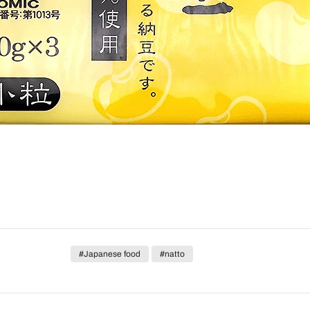
#Japanese food
#natto