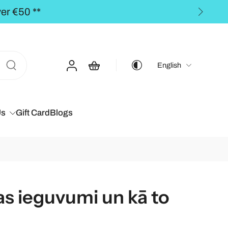
CS for orders over €50,00 **
English
Us
Gift Card
Blogs
as ieguvumi un kā to