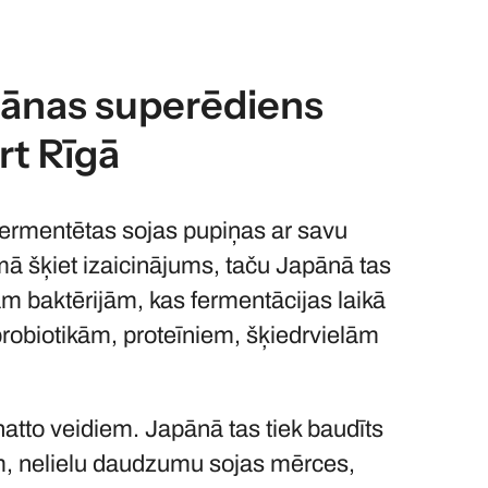
apānas superēdiens
rt Rīgā
Fermentētas sojas pupiņas ar savu
ā šķiet izaicinājums, taču Japānā tas
ām baktērijām, kas fermentācijas laikā
robiotikām, proteīniem, šķiedrvielām
natto veidiem. Japānā tas tiek baudīts
iem, nelielu daudzumu sojas mērces,