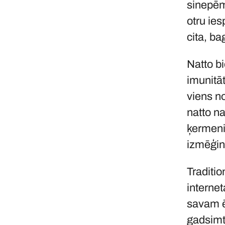
sinepēm 
otru ies
cita, ba
Natto bi
imunitāt
viens n
natto na
ķermenis
izmēģinā
Traditi
internet
savam ē
gadsimti