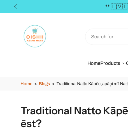
Skip
to
content
Home
Products
Home
>
Blogs
>
Traditional Natto Kāpēc japāņi mīl Nat
Traditional Natto Kāpē
ēst?