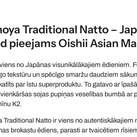
noya Traditional Natto – J
d pieejams Oishii Asian Ma
r viens no Japānas visunikālākajiem ēdieniem. 
īgo tekstūru un spēcīgo smaržu daudziem sākum
katīts par īstu superproduktu. To gatavo ar īpaš
 vienkāršas sojas pupiņas veselības bumbā ar p
mīnu K2.
 Traditional Natto ir viens no autentiskākajiem 
enas brokastu ēdiens, parasti ar tvaicētiem rīs