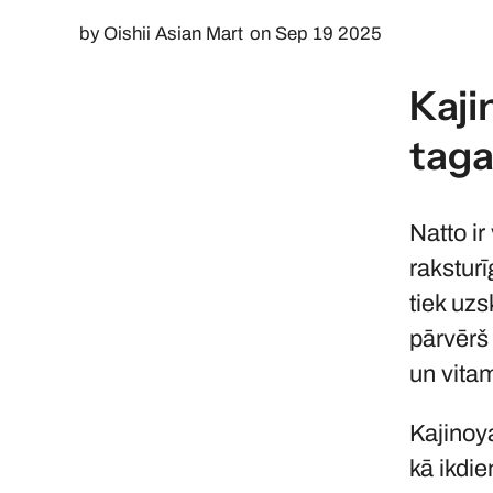
by
Oishii Asian Mart
on Sep 19 2025
Kaji
taga
Natto i
rakstur
tiek uzs
pārvērš
un vita
Kajinoya
kā ikdi