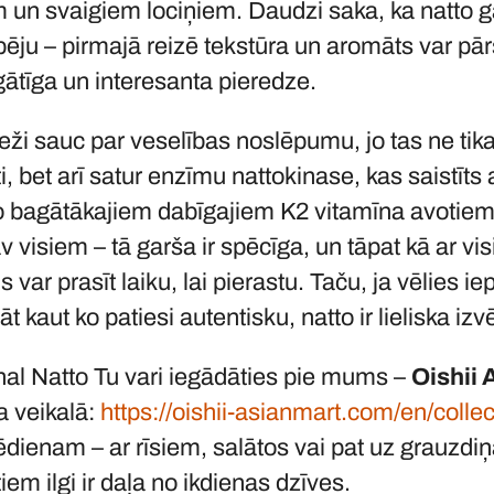
un svaigiem lociņiem. Daudzi saka, ka natto gar
pēju – pirmajā reizē tekstūra un aromāts var pā
gātīga un interesanta pieredze.
eži sauc par veselības noslēpumu, jo tas ne tik
i, bet arī satur enzīmu nattokinase, kas saistīts 
o bagātākajiem dabīgajiem K2 vitamīna avotiem, 
v visiem – tā garša ir spēcīga, un tāpat kā ar 
 var prasīt laiku, lai pierastu. Taču, ja vēlies i
t kaut ko patiesi autentisku, natto ir lieliska izv
onal Natto Tu vari iegādāties pie mums –
Oishii 
a veikalā:
http
s://oishii-asianmart.com/en/collec
dienam – ar rīsiem, salātos vai pat uz grauzdiņ
em ilgi ir daļa no ikdienas dzīves.