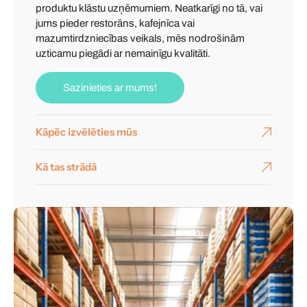
produktu klāstu uzņēmumiem. Neatkarīgi no tā, vai
jums pieder restorāns, kafejnīca vai
mazumtirdzniecības veikals, mēs nodrošinām
uzticamu piegādi ar nemainīgu kvalitāti.
Sazinieties ar mums!
Kāpēc izvēlēties mūs
Kā tas strādā