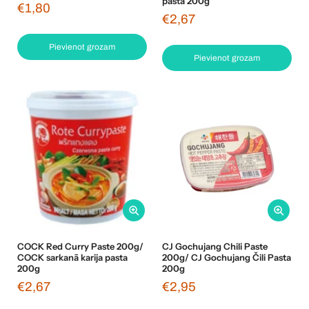
pasta 200g
€1,80
€2,67
Pievienot grozam
Pievienot grozam
COCK Red Curry Paste 200g/
CJ Gochujang Chili Paste
COCK sarkanā karija pasta
200g/ CJ Gochujang Čili Pasta
200g
200g
€2,67
€2,95