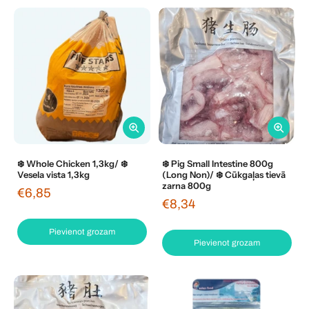
❄️ Whole Chicken 1,3kg/ ❄️
❄️ Pig Small Intestine 800g
Vesela vista 1,3kg
(Long Non)/ ❄️ Cūkgaļas tievā
zarna 800g
€6,85
€8,34
Pievienot grozam
Pievienot grozam