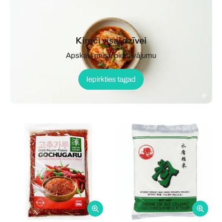
Kimči visai dzīvei
Apskatīt mūsu piedāvājumu
Iepirkties tagad