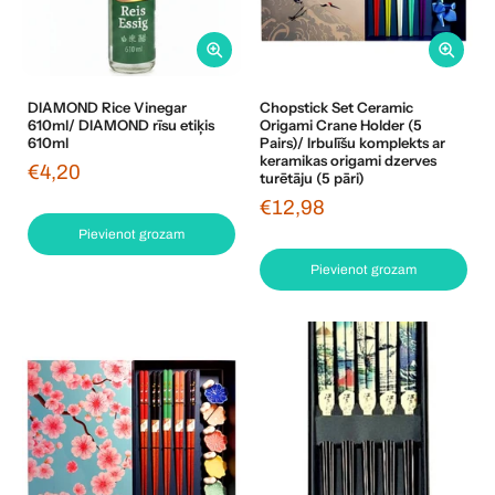
DIAMOND Rice Vinegar
Chopstick Set Ceramic
610ml/ DIAMOND rīsu etiķis
Origami Crane Holder (5
610ml
Pairs)/ Irbulīšu komplekts ar
keramikas origami dzerves
€4,20
turētāju (5 pāri)
€12,98
Pievienot grozam
Pievienot grozam