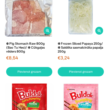
❄️ Pig Stomach Raw 800g
❄️ Frozen Sliced Papaya 250g/
(Bao Tu Heo)/ ❄️ Cūkgaļas
❄️ Saldēta sasmalcināta papaija
vēders 800g
250g
€8,54
€3,24
Pievienot grozam
Pievienot grozam