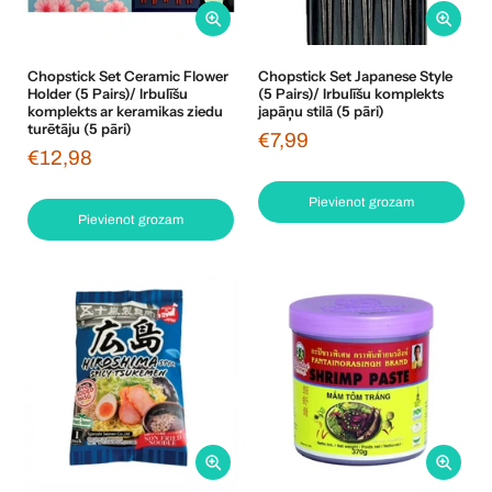
Chopstick Set Ceramic Flower
Chopstick Set Japanese Style
Holder (5 Pairs)/ Irbulīšu
(5 Pairs)/ Irbulīšu komplekts
komplekts ar keramikas ziedu
japāņu stilā (5 pāri)
turētāju (5 pāri)
€7,99
€12,98
Pievienot grozam
Pievienot grozam