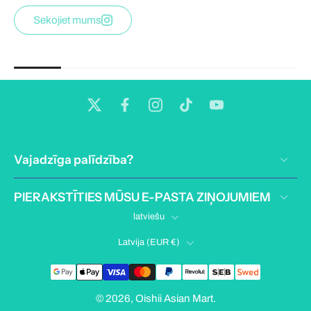
Sekojiet mums
Vajadzīga palīdzība?
PIERAKSTĪTIES MŪSU E-PASTA ZIŅOJUMIEM
latviešu
Latvija ‎(EUR €)‎
© 2026,
Oishii Asian Mart
.