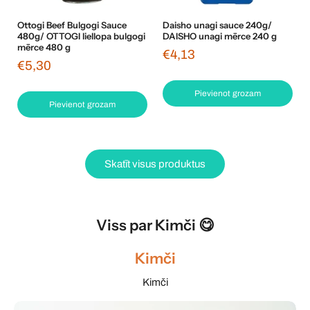
Ottogi Beef Bulgogi Sauce
Daisho unagi sauce 240g/
480g/ OTTOGI liellopa bulgogi
DAISHO unagi mērce 240 g
mērce 480 g
€4,13
€5,30
Pievienot grozam
Pievienot grozam
Skatīt visus produktus
Viss par Kimči 😋
Kimči
Kimči