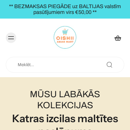
** BEZMAKSAS PIEGĀDE uz BALTIJAS valstīm
pasūtījumiem virs €50,00 **
MŪSU LABĀKĀS
KOLEKCIJAS
Katras izcilas maltītes