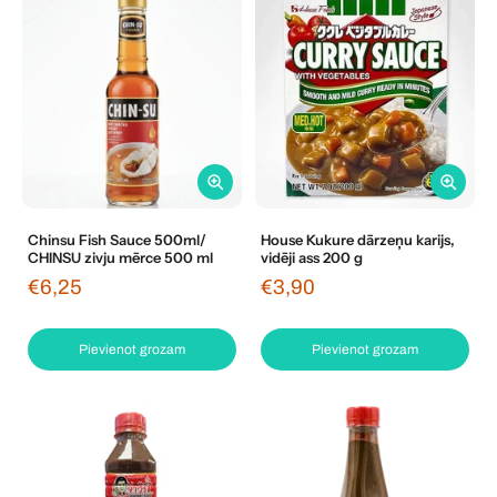
Chinsu Fish Sauce 500ml/
House Kukure dārzeņu karijs,
CHINSU zivju mērce 500 ml
vidēji ass 200 g
€6,25
€3,90
Pievienot grozam
Pievienot grozam