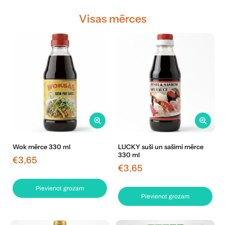
Visas mērces
Wok mērce 330 ml
LUCKY suši un sašimi mērce
330 ml
€3,65
€3,65
Pievienot grozam
Pievienot grozam