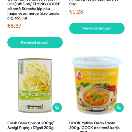
Chili) 455 ml/ FLYING GOOSE
90g
pikantā Sriracha ķiploku
€1,28
majonēzes mērce (dzeltenais
čili) 455 ml
€5,87
Pievienot grozam
Pievienot grozam
Fresh Bean Sprout 200gr/
COCK Yellow Curry Paste
Svaigi Pupiņu Dīgsti 200g
200g/ COCK dzeltenā karija