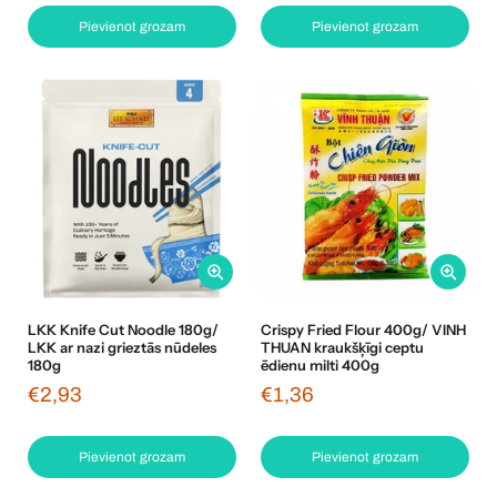
Pievienot grozam
Pievienot grozam
LKK Knife Cut Noodle 180g/
Crispy Fried Flour 400g/ VINH
LKK ar nazi grieztās nūdeles
THUAN kraukšķīgi ceptu
180g
ēdienu milti 400g
€2,93
€1,36
Pievienot grozam
Pievienot grozam