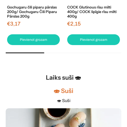
Gochugaru čili piparu pārslas
COCK Glutinous rīsu milti
200g/ Gochugaru Čili Piparu
400g/ COCK lipīgie rīsu milti
Pārslas 200g
400g
€3,17
€2,15
Pievienot grozam
Pievienot grozam
Laiks suši 🍣
🍣 Suši
🍣 Suši