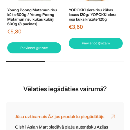
Young Poong Matamun rīsu
YOPOKKI siera rīsu kūkas
kūka 600g / Young Poong
kauss 120g/ YOPOKKI siera
Matamun rīsu kūkas kubiņi
rīsu kūka krūzīte 120g
600g (3 paciņas)
€3,60
€5,30
Pievienot grozam
Pievienot grozam
Vēlaties iegādāties vairumā?
Jūsu uzticamais Āzijas produktu piegādātājs
Oishii Asian Mart piedāvā plašu autentisku Āzijas