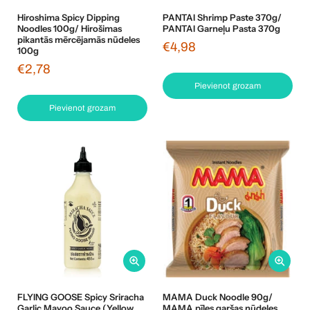
Hiroshima Spicy Dipping
PANTAI Shrimp Paste 370g/
Noodles 100g/ Hirošimas
PANTAI Garneļu Pasta 370g
pikantās mērcējamās nūdeles
€4,98
100g
€2,78
Pievienot grozam
Pievienot grozam
FLYING GOOSE Spicy Sriracha
MAMA Duck Noodle 90g/
Garlic Mayoo Sauce (Yellow
MAMA pīles garšas nūdeles