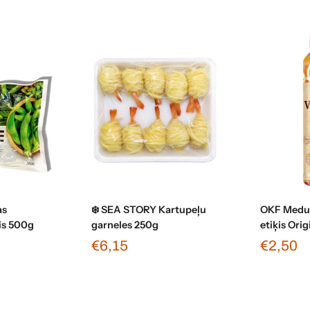
grozam
Pievienot grozam
Pievi
as
❄️ SEA STORY Kartupeļu
OKF Medus
is 500g
garneles 250g
etiķis Ori
€6,15
€2,50