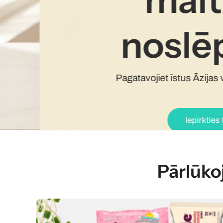
malt
nosl
Pagatavojiet īstus Āzijas
Iepirkties
Pārlūko