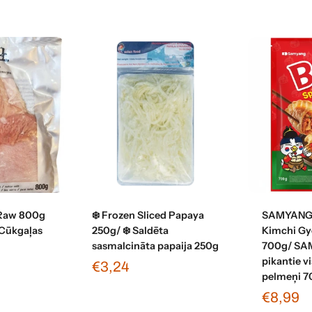
grozam
Pievienot grozam
Pievi
 Raw 800g
❄️ Frozen Sliced Papaya
SAMYANG
 Cūkgaļas
250g/ ❄️ Saldēta
Kimchi Gy
sasmalcināta papaija 250g
700g/ SA
pikantie v
€3,24
pelmeņi 7
€8,99