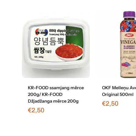
Pievienot grozam
Pievienot 
KR-FOOD ssamjang mērce
OKF Melleņu Ave
200g/ KR-FOOD
Original 500ml
Džjadžanga mērce 200g
€2,50
€2,50