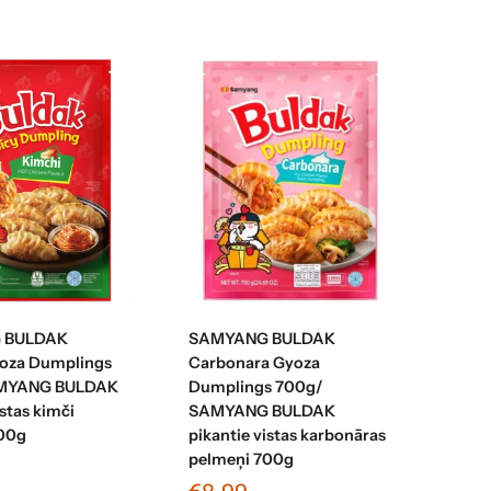
enot grozam
Pievienot grozam
 BULDAK
SAMYANG BULDAK
oza Dumplings
Carbonara Gyoza
MYANG BULDAK
Dumplings 700g/
istas kimči
SAMYANG BULDAK
00g
pikantie vistas karbonāras
pelmeņi 700g