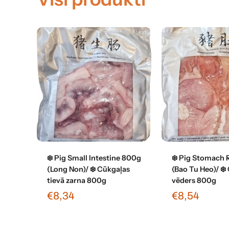
Pievienot grozam
Pievienot 
❄️ Pig Small Intestine 800g
❄️ Pig Stomach
(Long Non)/ ❄️ Cūkgaļas
(Bao Tu Heo)/ ❄️
tievā zarna 800g
vēders 800g
€8,34
€8,54