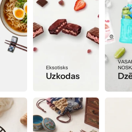
VASA
Eksotisks
NOSK
Uzkodas
Dzē