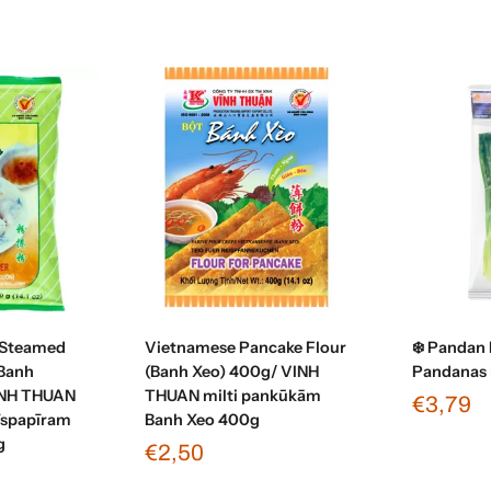
grozam
Pievienot grozam
Pievi
 Steamed
Vietnamese Pancake Flour
❄️ Pandan
(Banh
(Banh Xeo) 400g/ VINH
Pandanas 
INH THUAN
THUAN milti pankūkām
€3,79
rīspapīram
Banh Xeo 400g
g
€2,50