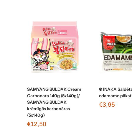
Pievienot grozam
Pievienot 
SAMYANG BULDAK Cream
❄️ INAKA Saldēt
Carbonara 140g (5x140g)/
edamame pākst
SAMYANG BULDAK
€3,95
krēmīgās karbonāras
(5x140g)
€12,50