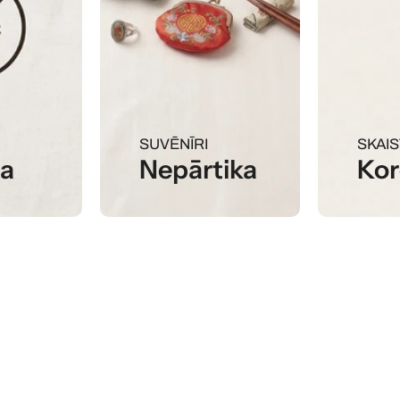
SUVĒNĪRI
SKAI
na
Nepārtika
Kor