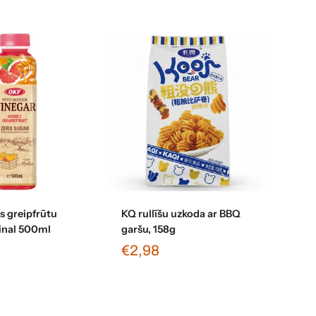
enot grozam
Pievienot grozam
 greipfrūtu
KQ rullīšu uzkoda ar BBQ
ginal 500ml
garšu, 158g
€2,98