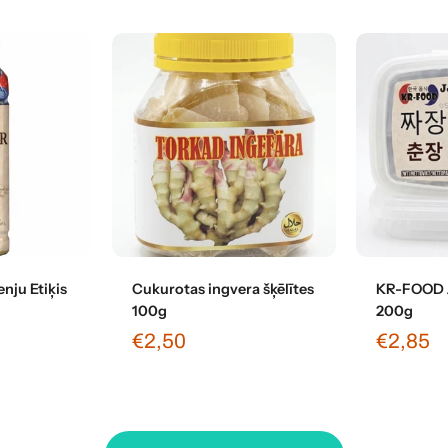
grozam
Pievienot grozam
Pievi
nju Etiķis
Cukurotas ingvera šķēlītes
KR-FOOD J
100g
200g
€2,50
€2,85