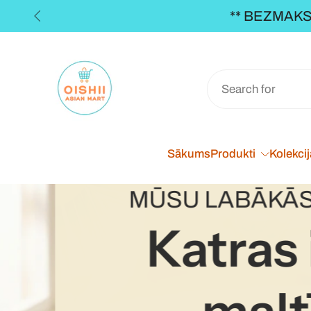
** BEZMAKSA
Pāriet
uz
saturu
Sākums
Produkti
Kolekci
MŪSU LABĀKĀS
Katras 