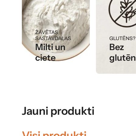
ŽĀVĒTAS
SASTĀVDAĻAS
GLUTĒNS?
Milti un
Bez
ciete
glutē
Jauni produkti
Visi produkti