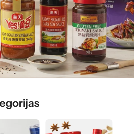
aviem mīļākajiem
egorijas