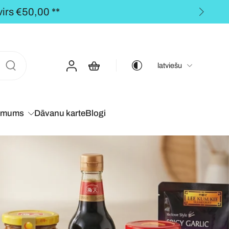
rs €50,00 **
latviešu
 mums
Dāvanu karte
Blogi