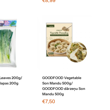
€8,99
enot grozam
Pievienot grozam
 Leaves 200g/
GOODFOOD Vegetable
lapas 200g
Son Mandu 500g/
GOODFOOD dārzeņu Son
Mandu 500g
€7,50