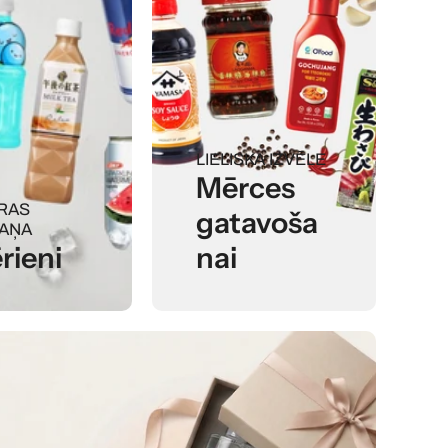
LIELISKA IZVĒLE
Mērces
RAS
gatavoša
AŅA
rieni
nai