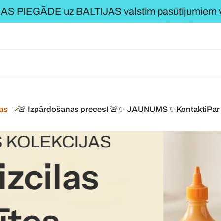
S PIEGĀDE uz BALTIJAS valstīm pasūtījumiem vi
jas
🚨 Izpārdošanas preces! 🚨
✨ JAUNUMS ✨
Kontakti
Par
 KOLEKCIJAS
izcilas