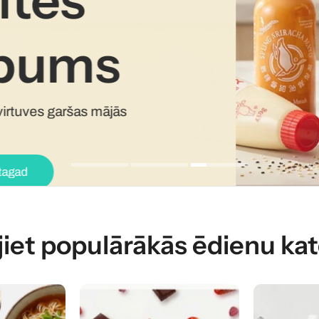
ītes
ēpums
Iepērcieties s
 virtuves garšas mājās
Iepirkties tagad
 tagad
jiet populārākās ēdienu kat