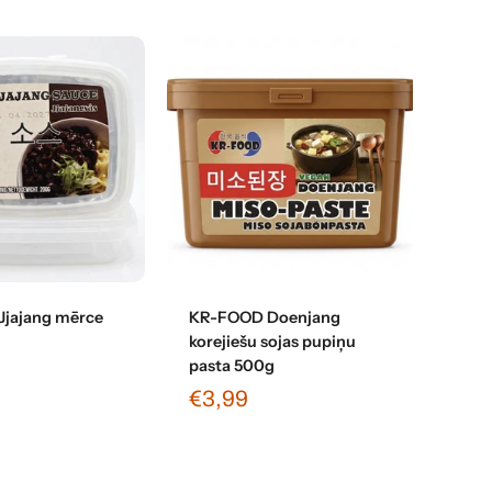
enot grozam
Pievienot grozam
jajang mērce
KR-FOOD Doenjang
korejiešu sojas pupiņu
pasta 500g
€3,99