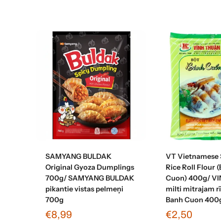
Pievienot grozam
Pievienot 
SAMYANG BULDAK
VT Vietnamese
Original Gyoza Dumplings
Rice Roll Flour 
700g/ SAMYANG BULDAK
Cuon) 400g/ V
pikantie vistas pelmeņi
milti mitrajam 
700g
Banh Cuon 400
€8,99
€2,50