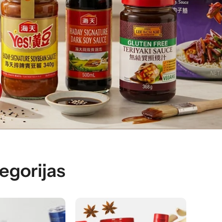
oķer tendences pirmais
ties saviem mīļākajiem
egorijas