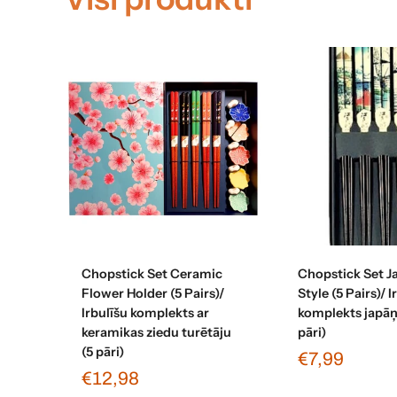
Pievienot grozam
Pievienot 
Chopstick Set Ceramic
Chopstick Set J
Flower Holder (5 Pairs)/
Style (5 Pairs)/ I
Irbulīšu komplekts ar
komplekts japāņu
keramikas ziedu turētāju
pāri)
(5 pāri)
€7,99
€12,98