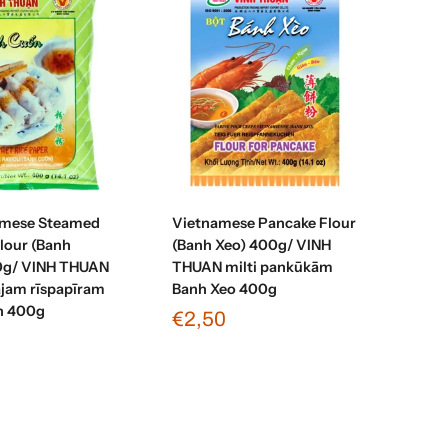
enot grozam
Pievienot grozam
amese Steamed
Vietnamese Pancake Flour
Flour (Banh
(Banh Xeo) 400g/ VINH
0g/ VINH THUAN
THUAN milti pankūkām
ajam rīspapīram
Banh Xeo 400g
n 400g
€2,50