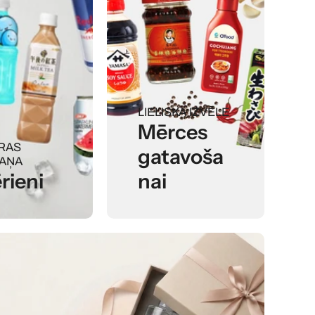
LIELISKA IZVĒLE
Mērces
RAS
gatavoša
AŅA
rieni
nai