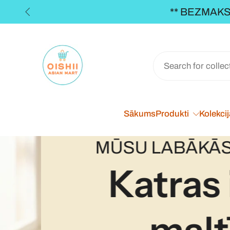
** BEZMAKSA
Pāriet
uz
saturu
Sākums
Produkti
Kolekci
MŪSU LABĀKĀS K
Katras i