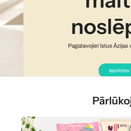
maltī
noslē
Pagatavojiet īstus Āzijas vir
Iepirkties taga
Pārlūko