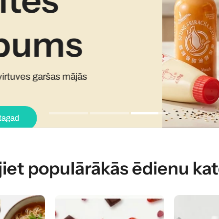
tes
N
pums
Iepērcie
tuves garšas mājās
Iepirkties tagad
d
jiet populārākās ēdienu kat