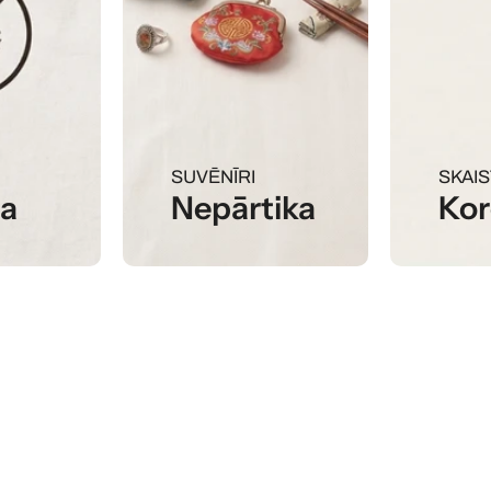
SUVĒNĪRI
SKAI
na
Nepārtika
Kor