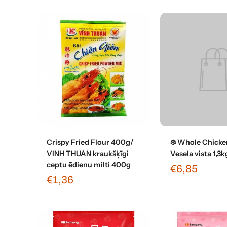
Pievienot grozam
Pievienot 
Crispy Fried Flour 400g/
❄️ Whole Chicken
VINH THUAN kraukšķīgi
Vesela vista 1,3k
ceptu ēdienu milti 400g
€6,85
€1,36