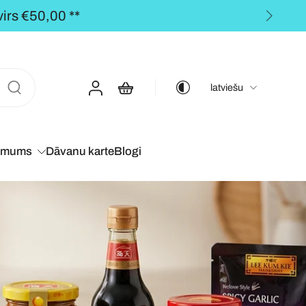
rs €50,00 **
latviešu
 mums
Dāvanu karte
Blogi
kā tu būtu
Āzijā