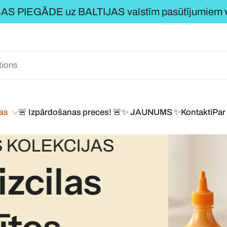
S PIEGĀDE uz BALTIJAS valstīm pasūtījumiem vi
jas
🚨 Izpārdošanas preces! 🚨
✨ JAUNUMS ✨
Kontakti
Par
OLEKCIJAS
zcilas
Uzkodas, it 