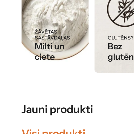
ŽĀVĒTAS
SASTĀVDAĻAS
GLUTĒNS?
Milti un
Bez
ciete
glutē
Jauni produkti
Visi produkti