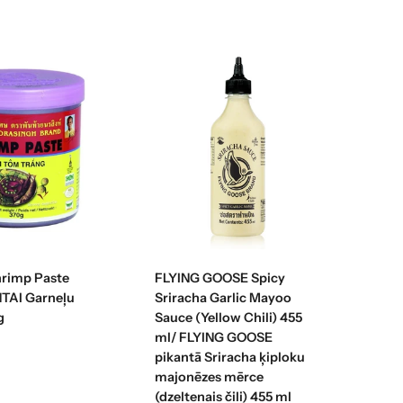
enot grozam
Pievienot grozam
rimp Paste
FLYING GOOSE Spicy
TAI Garneļu
Sriracha Garlic Mayoo
g
Sauce (Yellow Chili) 455
ml/ FLYING GOOSE
pikantā Sriracha ķiploku
majonēzes mērce
(dzeltenais čili) 455 ml