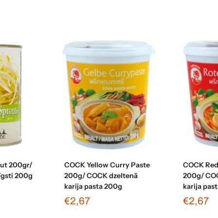
grozam
Pievienot grozam
Pievi
ut 200gr/
COCK Yellow Curry Paste
COCK Red 
īgsti 200g
200g/ COCK dzeltenā
200g/ CO
karija pasta 200g
karija pas
€2,67
€2,67