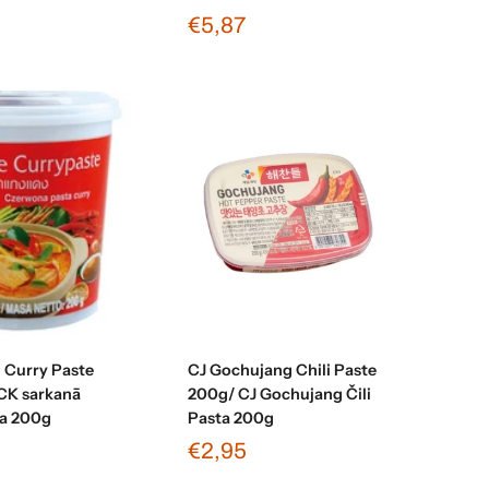
€5,87
enot grozam
Pievienot grozam
Curry Paste
CJ Gochujang Chili Paste
CK sarkanā
200g/ CJ Gochujang Čili
ta 200g
Pasta 200g
€2,95