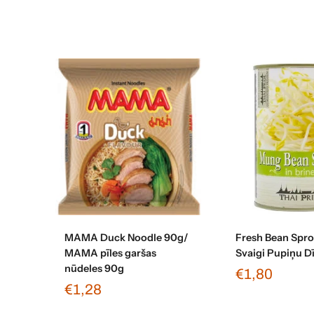
Pievienot grozam
Pievienot 
MAMA Duck Noodle 90g/
Fresh Bean Spro
MAMA pīles garšas
Svaigi Pupiņu D
nūdeles 90g
€1,80
€1,28