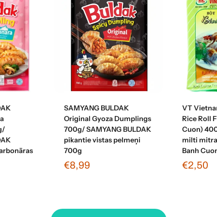
grozam
Pievienot grozam
Pievi
DAK
SAMYANG BULDAK
VT Vietn
a
Original Gyoza Dumplings
Rice Roll 
g/
700g/ SAMYANG BULDAK
Cuon) 40
DAK
pikantie vistas pelmeņi
milti mitr
karbonāras
700g
Banh Cuo
€8,99
€2,50