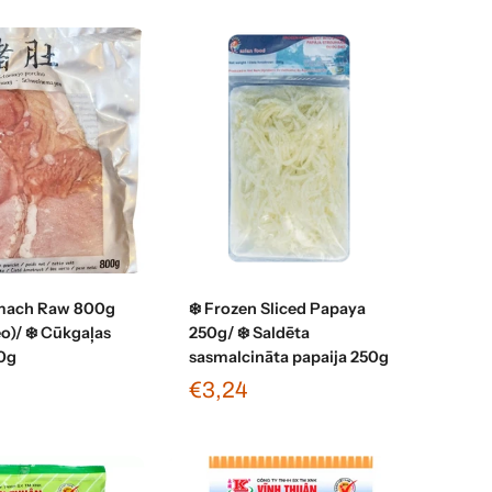
enot grozam
Pievienot grozam
omach Raw 800g
❄️ Frozen Sliced Papaya
o)/ ❄️ Cūkgaļas
250g/ ❄️ Saldēta
0g
sasmalcināta papaija 250g
€3,24