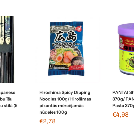
grozam
Pievienot grozam
Pievi
apanese
Hiroshima Spicy Dipping
PANTAI Sh
rbulīšu
Noodles 100g/ Hirošimas
370g/ PAN
 stilā (5
pikantās mērcējamās
Pasta 370
nūdeles 100g
€4,98
€2,78