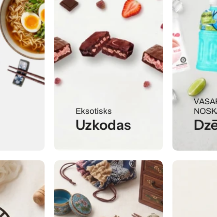
VASA
Eksotisks
NOSK
Uzkodas
Dzē