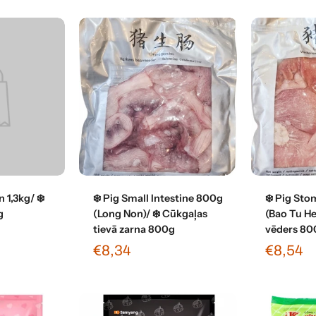
grozam
Pievienot grozam
Pievi
 1,3kg/ ❄️
❄️ Pig Small Intestine 800g
❄️ Pig St
g
(Long Non)/ ❄️ Cūkgaļas
(Bao Tu He
tievā zarna 800g
vēders 80
€8,34
€8,54