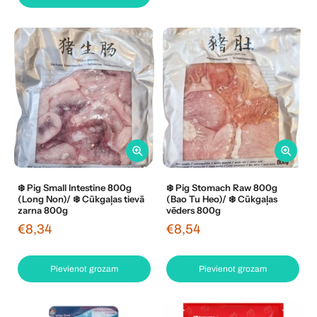
❄️ Pig Small Intestine 800g
❄️ Pig Stomach Raw 800g
(Long Non)/ ❄️ Cūkgaļas tievā
(Bao Tu Heo)/ ❄️ Cūkgaļas
zarna 800g
vēders 800g
€8,34
€8,54
Pievienot grozam
Pievienot grozam