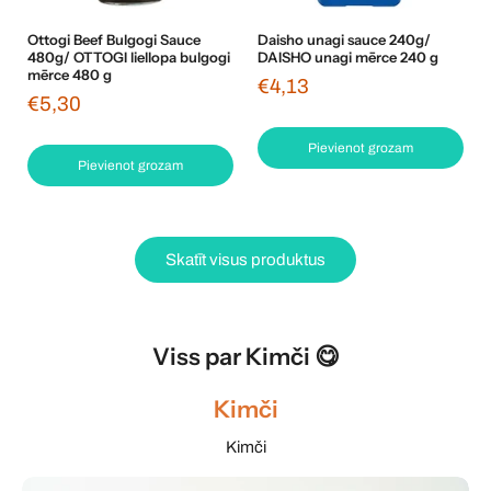
Ottogi Beef Bulgogi Sauce
Daisho unagi sauce 240g/
480g/ OTTOGI liellopa bulgogi
DAISHO unagi mērce 240 g
mērce 480 g
€4,13
€5,30
Pievienot grozam
Pievienot grozam
Skatīt visus produktus
Viss par Kimči 😋
Kimči
Kimči