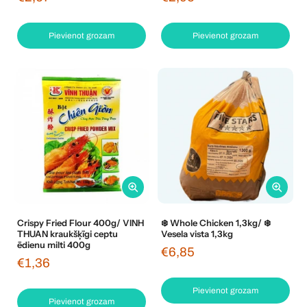
Pievienot grozam
Pievienot grozam
Crispy Fried Flour 400g/ VINH
❄️ Whole Chicken 1,3kg/ ❄️
THUAN kraukšķīgi ceptu
Vesela vista 1,3kg
ēdienu milti 400g
€6,85
€1,36
Pievienot grozam
Pievienot grozam