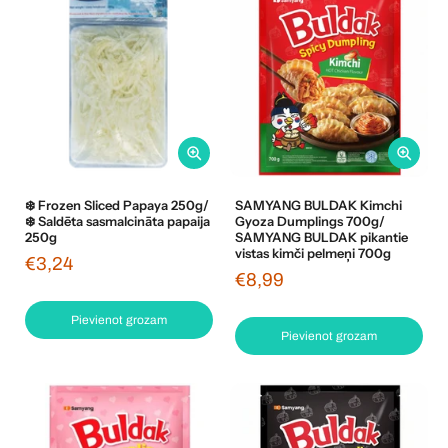
❄️ Frozen Sliced Papaya 250g/
SAMYANG BULDAK Kimchi
❄️ Saldēta sasmalcināta papaija
Gyoza Dumplings 700g/
250g
SAMYANG BULDAK pikantie
vistas kimči pelmeņi 700g
€3,24
€8,99
Pievienot grozam
Pievienot grozam