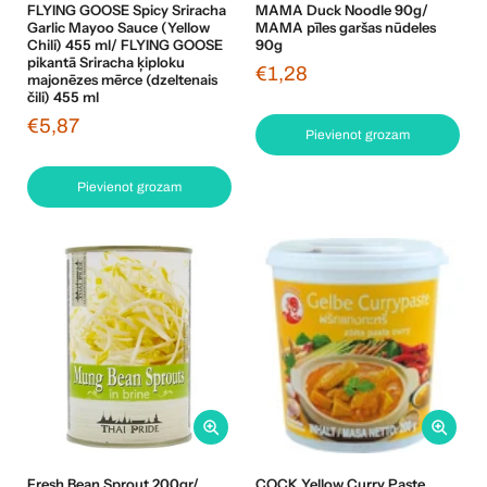
FLYING GOOSE Spicy Sriracha
MAMA Duck Noodle 90g/
Garlic Mayoo Sauce (Yellow
MAMA pīles garšas nūdeles
Chili) 455 ml/ FLYING GOOSE
90g
pikantā Sriracha ķiploku
€1,28
majonēzes mērce (dzeltenais
čili) 455 ml
€5,87
Pievienot grozam
Pievienot grozam
Fresh Bean Sprout 200gr/
COCK Yellow Curry Paste