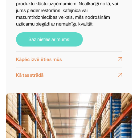
produktu klāstu uzņēmumiem. Neatkarīgi no tā, vai
jums pieder restorāns, kafejnīca vai
mazumtirdzniecības veikals, mēs nodrošinām
uzticamu piegādi ar nemainīgu kvalitāti.
Sazinieties ar mums!
Kāpēc izvēlēties mūs
Kā tas strādā