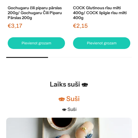
Gochugaru čili piparu pārslas
COCK Glutinous rīsu milti
200g/ Gochugaru Čili Piparu
400g/ COCK lipīgie rīsu milti
Pārslas 200g
400g
€3,17
€2,15
Pievienot grozam
Pievienot grozam
Laiks suši 🍣
🍣 Suši
🍣 Suši