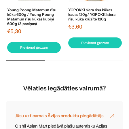
Young Poong Matamun rīsu
YOPOKKI siera rīsu kūkas
kūka 600g / Young Poong
kauss 120g/ YOPOKKI siera
Matamun rīsu kūkas kubiņi
rīsu kūka krūzīte 120g
600g (3 paciņas)
€3,60
€5,30
Pievienot grozam
Pievienot grozam
Vēlaties iegādāties vairumā?
Jūsu uzticamais Āzijas produktu piegādātājs
Oishii Asian Mart piedāvā plašu autentisku Āzijas