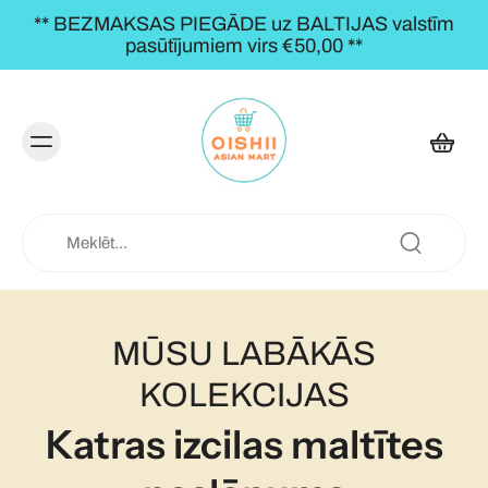
** BEZMAKSAS PIEGĀDE uz BALTIJAS valstīm
pasūtījumiem virs €50,00 **
MŪSU LABĀKĀS
KOLEKCIJAS
Katras izcilas maltītes