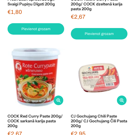
Svaigi Pupiņu Dīgsti 200g
200g/ COCK dzeltenā karija
pasta 200g
€1,80
€2,67
Pievienot grozam
Pievienot grozam
COCK Red Curry Paste 200g/
CJ Gochujang Chili Paste
COCK sarkanā karija pasta
200g/ CJ Gochujang Čili Pasta
200g
200g
€2,67
€2,95