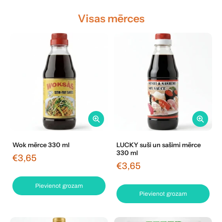
Visas mērces
Wok mērce 330 ml
LUCKY suši un sašimi mērce
330 ml
€3,65
€3,65
Pievienot grozam
Pievienot grozam