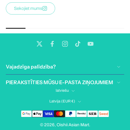
Sekojiet mums
Vajadzīga palīdzība?
PIERAKSTĪTIES MŪSU E-PASTA ZIŅOJUMIEM
latviešu
Latvija ‎(EUR €)‎
© 2026,
Oishii Asian Mart
.