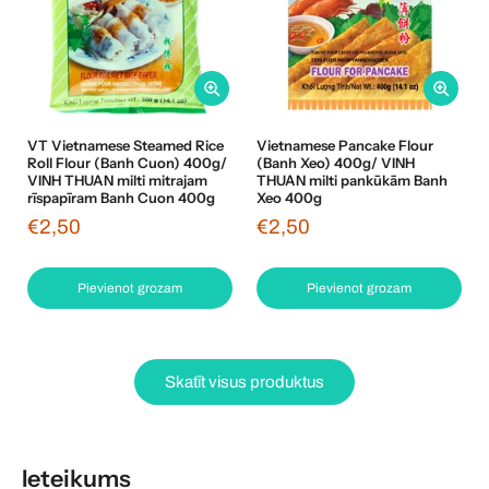
VT Vietnamese Steamed Rice
Vietnamese Pancake Flour
Roll Flour (Banh Cuon) 400g/
(Banh Xeo) 400g/ VINH
VINH THUAN milti mitrajam
THUAN milti pankūkām Banh
rīspapīram Banh Cuon 400g
Xeo 400g
€2,50
€2,50
Pievienot grozam
Pievienot grozam
Skatīt visus produktus
Ieteikums