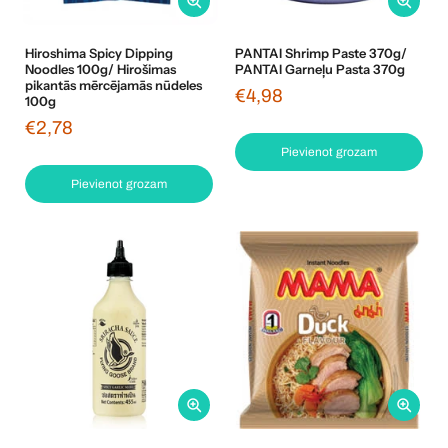
Hiroshima Spicy Dipping
PANTAI Shrimp Paste 370g/
Noodles 100g/ Hirošimas
PANTAI Garneļu Pasta 370g
pikantās mērcējamās nūdeles
€4,98
100g
€2,78
Pievienot grozam
Pievienot grozam