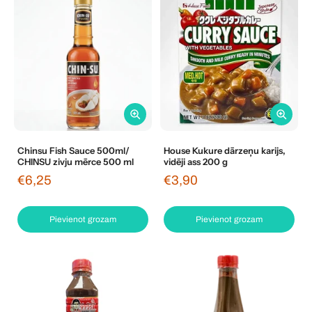
Chinsu Fish Sauce 500ml/
House Kukure dārzeņu karijs,
CHINSU zivju mērce 500 ml
vidēji ass 200 g
€6,25
€3,90
Pievienot grozam
Pievienot grozam