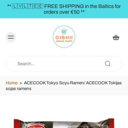
** 🇱🇻🇱🇹🇪🇪 FREE SHIPPING in the Baltics for
orders over €50 **
Home
>
ACECOOK Tokyo Soyu Ramen/ ACECOOK Tokijas
sojas ramens