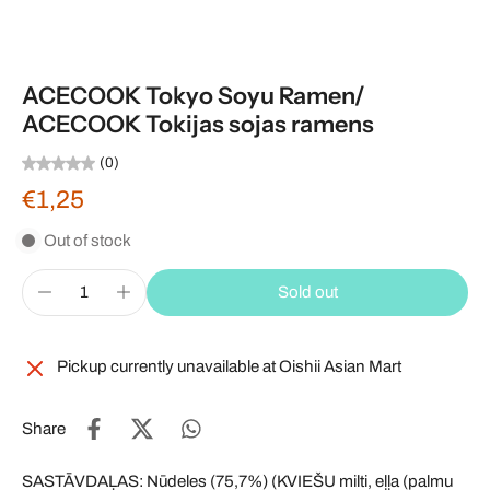
ACECOOK Tokyo Soyu Ramen/
ACECOOK Tokijas sojas ramens
(0)
€1,25
Out of stock
Sold out
Pickup currently unavailable at
Oishii Asian Mart
Share
SASTĀVDAĻAS: Nūdeles (75,7%) (KVIEŠU milti, eļļa (palmu