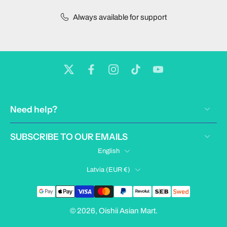
Always available for support
Need help?
SUBSCRIBE TO OUR EMAILS
English
Latvia ‎(EUR €)‎
© 2026,
Oishii Asian Mart
.