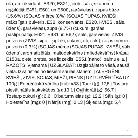
eļļa, antioksidanti: E320, E321), ciete, sāls, skābuma
regulētāji: E451, E501 un E500, garšvielas), zupas bāze
(15,6%) (SOJAS mērce (8%) (SOJAS PUPAS, KVIEŠI,
mākslīgais pulveris, E32, konservants, E320, KVIEŠI, sāls,
ūdens). garšvielas), zupa (8,7%) (cukurs, garšas
pastiprinātāji: E621, E631 un E627, sāls, garšvielas, ZIVIS
pulveris (ZIVIS, sīpoli, ķiploki, cukurs, čili, sāls), sojas mērces
pulveris (0,3%) (SOJAS mērce (SOJAS PUPAS, KVIEŠI, sāls,
ūdens), aromatizētājs, maltodekstrīns (miliedekstrīns) krāsa:
E150a, ciete, pretsalipes līdzeklis: E551 (nano), palmu eļļa. |
RAŽOTS: Vjetnama | UZGLABĀT: Uzglabājiet to vēsā, sausā
vietā. Izvairieties no tiešiem saules stariem. | ALERGĒNI:
KVIEŠI, ZIVIS, SOJAS, MIEŽI, PIENS | UZTURVĒRTĪBA UZ:
100g | Enerģētiskā vērtība (kal): 433 | Tauki (g): 17,5 | Tostarp
piesātinātās taukskābes (g): 10,1 | Ogļhidrāti (g): 56,7 |
Tostarp cukuri (g): 6,6 | Olbaltumvielas (g): 12,2 | Sāls (g): 0 |
Holesterīns (mg): 0 | Nātrijs (mg): 2,13 | Šķiedra (mg): 5,4