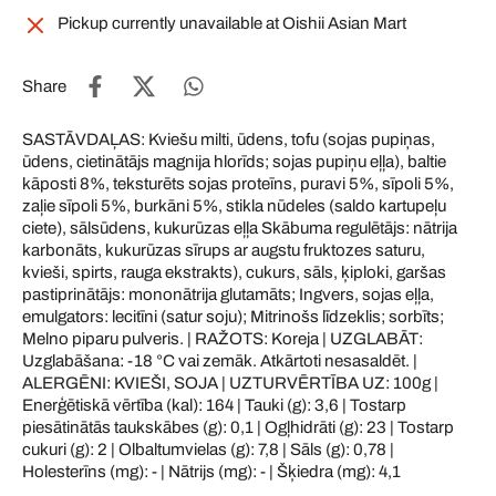
Pickup currently unavailable at
Oishii Asian Mart
Share
SASTĀVDAĻAS: Kviešu milti, ūdens, tofu (sojas pupiņas,
ūdens, cietinātājs magnija hlorīds; sojas pupiņu eļļa), baltie
kāposti 8%, teksturēts sojas proteīns, puravi 5%, sīpoli 5%,
zaļie sīpoli 5%, burkāni 5%, stikla nūdeles (saldo kartupeļu
ciete), sālsūdens, kukurūzas eļļa Skābuma regulētājs: nātrija
karbonāts, kukurūzas sīrups ar augstu fruktozes saturu,
kvieši, spirts, rauga ekstrakts), cukurs, sāls, ķiploki, garšas
pastiprinātājs: mononātrija glutamāts; Ingvers, sojas eļļa,
emulgators: lecitīni (satur soju); Mitrinošs līdzeklis; sorbīts;
Melno piparu pulveris. | RAŽOTS: Koreja | UZGLABĀT:
Uzglabāšana: -18 °C vai zemāk. Atkārtoti nesasaldēt. |
ALERGĒNI: KVIEŠI, SOJA | UZTURVĒRTĪBA UZ: 100g |
Enerģētiskā vērtība (kal): 164 | Tauki (g): 3,6 | Tostarp
piesātinātās taukskābes (g): 0,1 | Ogļhidrāti (g): 23 | Tostarp
cukuri (g): 2 | Olbaltumvielas (g): 7,8 | Sāls (g): 0,78 |
Holesterīns (mg): - | Nātrijs (mg): - | Šķiedra (mg): 4,1