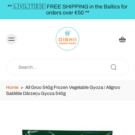
** 🇱🇻🇱🇹🇪🇪 FREE SHIPPING in the Baltics for
orders over €50 **
Home
>
All Groo 540g Frozen Vegetable Gyoza / Allgroo
Saldētie Dārzeņu Gyoza 540g