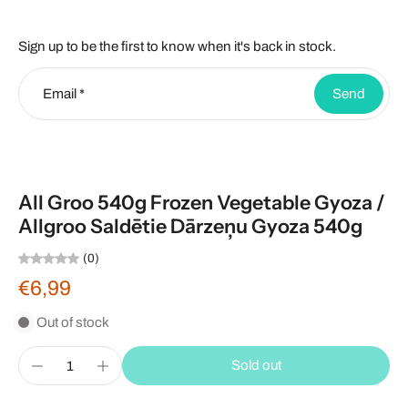
Sign up to be the first to know when it's back in stock.
Email
*
Send
All Groo 540g Frozen Vegetable Gyoza /
Allgroo Saldētie Dārzeņu Gyoza 540g
(0)
€6,99
Out of stock
Sold out