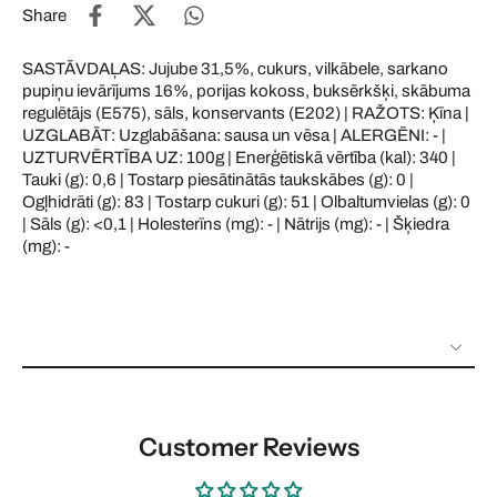
Share
SASTĀVDAĻAS: Jujube 31,5%, cukurs, vilkābele, sarkano
pupiņu ievārījums 16%, porijas kokoss, buksērkšķi, skābuma
regulētājs (E575), sāls, konservants (E202) | RAŽOTS: Ķīna |
UZGLABĀT: Uzglabāšana: sausa un vēsa | ALERGĒNI: - |
UZTURVĒRTĪBA UZ: 100g | Enerģētiskā vērtība (kal): 340 |
Tauki (g): 0,6 | Tostarp piesātinātās taukskābes (g): 0 |
Ogļhidrāti (g): 83 | Tostarp cukuri (g): 51 | Olbaltumvielas (g): 0
| Sāls (g): <0,1 | Holesterīns (mg): - | Nātrijs (mg): - | Šķiedra
(mg): -
Customer Reviews