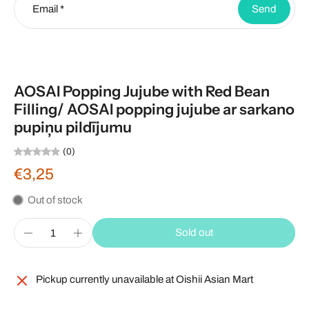
Email
*
Send
AOSAI Popping Jujube with Red Bean
Filling/ AOSAI popping jujube ar sarkano
pupiņu pildījumu
(0)
€3,25
Out of stock
Sold out
Pickup currently unavailable at
Oishii Asian Mart