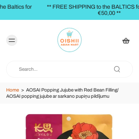
** FREE SHIPPING to the BALTICS for orders over
€50,00 **
Home
>
AOSAI Popping Jujube with Red Bean Filling/
AOSAI popping jujube ar sarkano pupiņu pildījumu