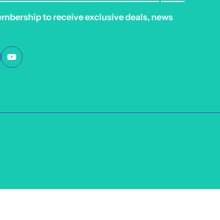
embership to receive exclusive deals, news
licy
Refund Policy