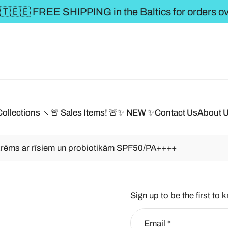
** FREE SHIP
Collections
🚨 Sales Items! 🚨
✨ NEW ✨
Contact Us
About 
 krēms ar rīsiem un probiotikām SPF50/PA++++
Sign up to be the first to 
Email
*