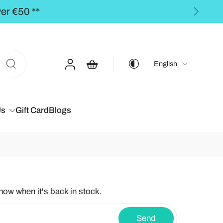
PING to the BALTICS for orders over €50,00 **
English
Us
Gift Card
Blogs
know when it's back in stock.
Send