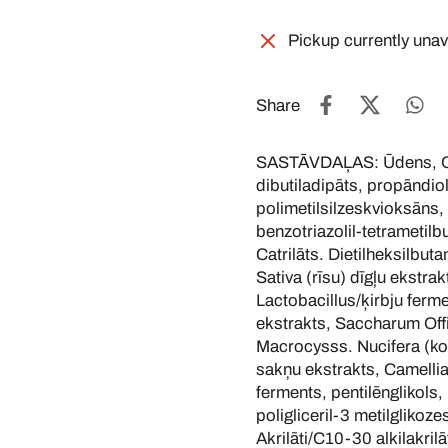
Pickup currently unav
Share
SASTĀVDAĻAS: Ūdens, Ory
dibutiladipāts, propāndio
polimetilsilzeskvioksāns, 
benzotriazolil-tetrametilb
Catrilāts. Dietilheksilbuta
Sativa (rīsu) dīgļu ekstra
Lactobacillus/ķirbju ferm
ekstrakts, Saccharum Off
Macrocysss. Nucifera (ko
sakņu ekstrakts, Camellia
ferments, pentilēnglikols, 
poligliceril-3 metilglikoz
Akrilāti/C10-30 alkilakril