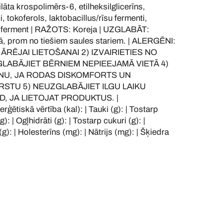
ilāta krospolimērs-6, etilheksilglicerīns,
 tokoferols, laktobacillus/rīsu fermenti,
c ferment | RAŽOTS: Koreja | UZGLABĀT:
tā, prom no tiešiem saules stariem. | ALERGĒNI:
I ĀRĒJAI LIETOŠANAI 2) IZVAIRIETIES NO
GLABĀJIET BĒRNIEM NEPIEEJAMĀ VIETĀ 4)
NU, JA RODAS DISKOMFORTS UN
RSTU 5) NEUZGLABĀJIET ILGU LAIKU
D, JA LIETOJAT PRODUKTUS. |
tiskā vērtība (kal): | Tauki (g): | Tostarp
: | Ogļhidrāti (g): | Tostarp cukuri (g): |
(g): | Holesterīns (mg): | Nātrijs (mg): | Šķiedra