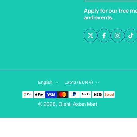
Apply for our free m
and events.
English
Latvia ‎(EUR €)‎
© 2026,
Oishii Asian Mart
.
ion
Legal Notice
Privacy Policy
Terms of Service
Shipping Po