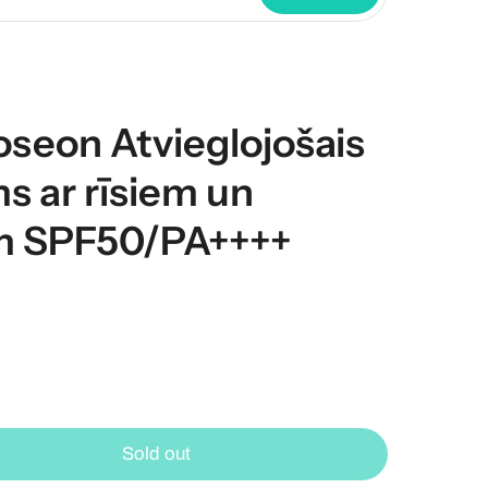
oseon Atvieglojošais
s ar rīsiem un
m SPF50/PA++++
Sold out