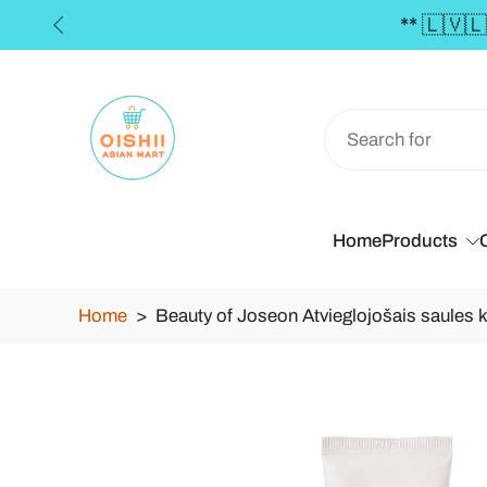
ders over €50 **
Skip
to
content
Home
Products
Home
>
Beauty of Joseon Atvieglojošais saules
Skip
to
product