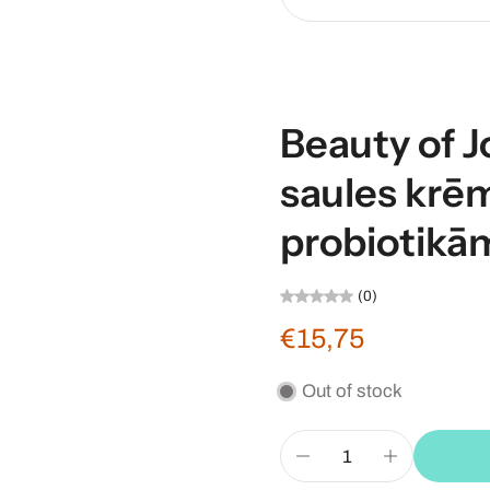
Beauty of J
saules krēm
probiotikā
(0)
€15,75
Out of stock