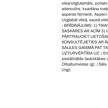
stearoilglutamāts, poliakr
adenozīns, ksantāna sveķi,
asperes fermenti, Asper
Uzglabāt vēsā, sausā vie
- BRĪDINĀJUMS: 1) TIKA
SASKARES AR ACĪM 3) 
PĀRTRAUCIET LIETOŠA
KONSULTĒJIETIES AR Ā
SAULES GAISMĀ PAT TA
UZTURVĒRTĪBA UZ: | Enerģē
piesātinātās taukskābes (g)
Olbaltumvielas (g): | Sāls 
(mg):