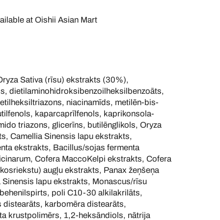
ailable at
Oishii Asian Mart
za Sativa (rīsu) ekstrakts (30%),
ls, dietilaminohidroksibenzoilheksilbenzoāts,
etilheksiltriazons, niacinamīds, metilēn-bis-
utilfenols, kaparcaprīlfenols, kaprikonsola-
mido triazons, glicerīns, butilēnglikols, Oryza
kts, Camellia Sinensis lapu ekstrakts,
enta ekstrakts, Bacillus/sojas fermenta
icinarum, Cofera MaccoKelpi ekstrakts, Cofera
kosriekstu) augļu ekstrakts, Panax žeņšeņa
 Sinensis lapu ekstrakts, Monascus/rīsu
behenilspirts, poli C10-30 alkilakrilāts,
es distearāts, karbomēra distearāts,
āta krustpolimērs, 1,2-heksāndiols, nātrija