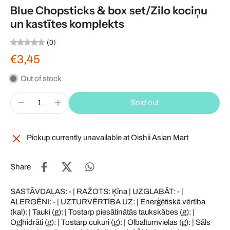
Blue Chopsticks & box set/Zilo kociņu
un kastītes komplekts
(0)
€3,45
Out of stock
Sold out
Pickup currently unavailable at
Oishii Asian Mart
Share
SASTĀVDAĻAS: - | RAŽOTS: Ķīna | UZGLABĀT: - |
ALERGĒNI: - | UZTURVĒRTĪBA UZ: | Enerģētiskā vērtība
(kal): | Tauki (g): | Tostarp piesātinātās taukskābes (g): |
Ogļhidrāti (g): | Tostarp cukuri (g): | Olbaltumvielas (g): | Sāls