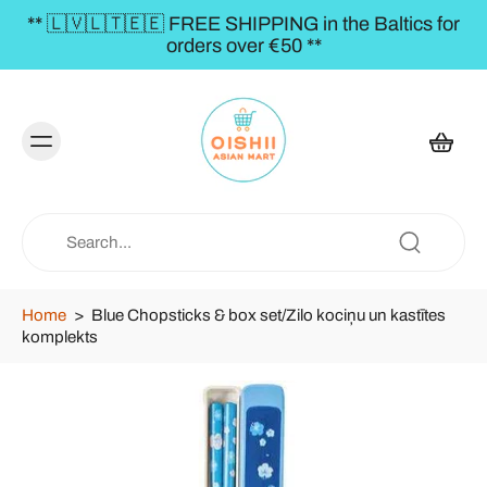
** 🇱🇻🇱🇹🇪🇪 FREE SHIPPING in the Baltics for
orders over €50 **
Home
>
Blue Chopsticks & box set/Zilo kociņu un kastītes
komplekts