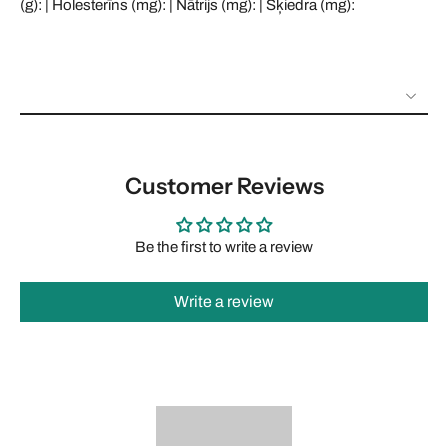
(g): | Holesterīns (mg): | Nātrijs (mg): | Šķiedra (mg):
Customer Reviews
Be the first to write a review
Write a review