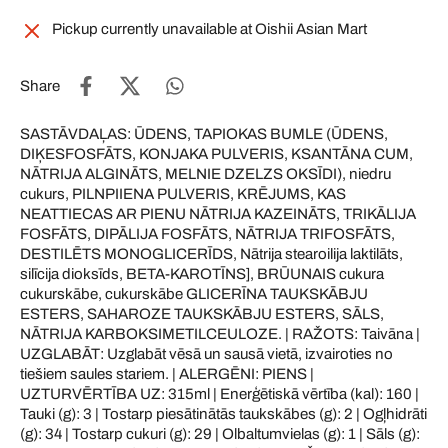
Pickup currently unavailable at
Oishii Asian Mart
Share
SASTĀVDAĻAS: ŪDENS, TAPIOKAS BUMLE (ŪDENS,
DIĶESFOSFĀTS, KONJAKA PULVERIS, KSANTĀNA CUM,
NĀTRIJA ALGINĀTS, MELNIE DZELZS OKSĪDI), niedru
cukurs, PILNPIIENA PULVERIS, KRĒJUMS, KAS
NEATTIECAS AR PIENU NĀTRIJA KAZEINĀTS, TRIKĀLIJA
FOSFĀTS, DIPĀLIJA FOSFĀTS, NĀTRIJA TRIFOSFĀTS,
DESTILĒTS MONOGLICERĪDS, Nātrija stearoilija laktilāts,
silīcija dioksīds, BETA-KAROTĪNS], BRŪUNAIS cukura
cukurskābe, cukurskābe GLICERĪNA TAUKSKĀBJU
ESTERS, SAHAROZE TAUKSKĀBJU ESTERS, SĀLS,
NĀTRIJA KARBOKSIMETILCEULOZE. | RAŽOTS: Taivāna |
UZGLABĀT: Uzglabāt vēsā un sausā vietā, izvairoties no
tiešiem saules stariem. | ALERGĒNI: PIENS |
UZTURVĒRTĪBA UZ: 315ml | Enerģētiskā vērtība (kal): 160 |
Tauki (g): 3 | Tostarp piesātinātās taukskābes (g): 2 | Ogļhidrāti
(g): 34 | Tostarp cukuri (g): 29 | Olbaltumvielas (g): 1 | Sāls (g):