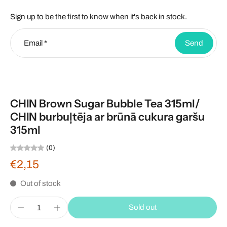
Sign up to be the first to know when it's back in stock.
Email
*
Send
CHIN Brown Sugar Bubble Tea 315ml/
CHIN burbuļtēja ar brūnā cukura garšu
315ml
(0)
€2,15
Out of stock
Sold out