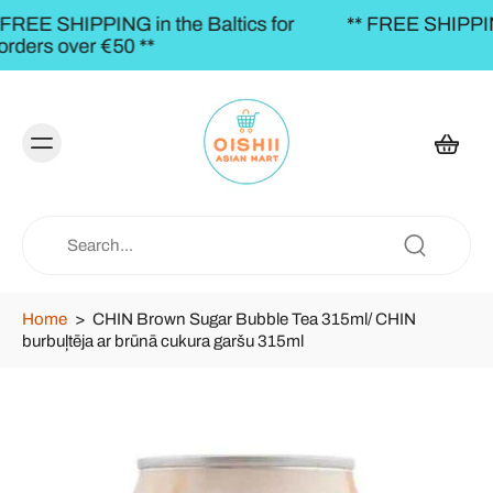
s for
** FREE SHIPPING to the BALTICS for orders
€50,00 **
Home
>
CHIN Brown Sugar Bubble Tea 315ml/ CHIN
burbuļtēja ar brūnā cukura garšu 315ml