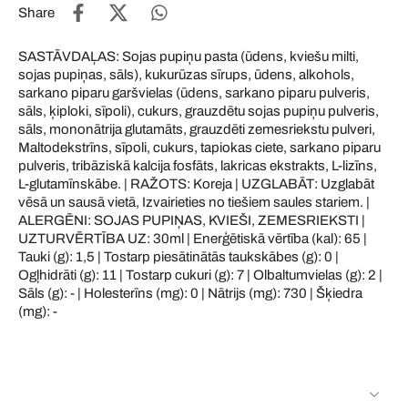
Share
SASTĀVDAĻAS: Sojas pupiņu pasta (ūdens, kviešu milti,
sojas pupiņas, sāls), kukurūzas sīrups, ūdens, alkohols,
sarkano piparu garšvielas (ūdens, sarkano piparu pulveris,
sāls, ķiploki, sīpoli), cukurs, grauzdētu sojas pupiņu pulveris,
sāls, mononātrija glutamāts, grauzdēti zemesriekstu pulveri,
Maltodekstrīns, sīpoli, cukurs, tapiokas ciete, sarkano piparu
pulveris, tribāziskā kalcija fosfāts, lakricas ekstrakts, L-lizīns,
L-glutamīnskābe. | RAŽOTS: Koreja | UZGLABĀT: Uzglabāt
vēsā un sausā vietā, Izvairieties no tiešiem saules stariem. |
ALERGĒNI: SOJAS PUPIŅAS, KVIEŠI, ZEMESRIEKSTI |
UZTURVĒRTĪBA UZ: 30ml | Enerģētiskā vērtība (kal): 65 |
Tauki (g): 1,5 | Tostarp piesātinātās taukskābes (g): 0 |
Ogļhidrāti (g): 11 | Tostarp cukuri (g): 7 | Olbaltumvielas (g): 2 |
Sāls (g): - | Holesterīns (mg): 0 | Nātrijs (mg): 730 | Šķiedra
(mg): -