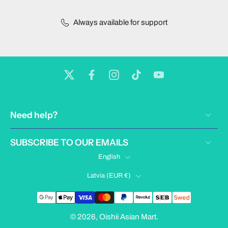
Always available for support
Need help?
SUBSCRIBE TO OUR EMAILS
English
Latvia ‎(EUR €)‎
© 2026,
Oishii Asian Mart
.