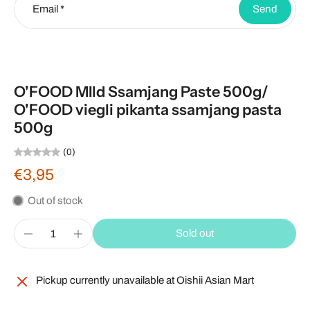
Email
*
Send
O'FOOD MIld Ssamjang Paste 500g/
O'FOOD viegli pikanta ssamjang pasta
500g
(0)
€3,95
Out of stock
Sold out
Pickup currently unavailable at
Oishii Asian Mart