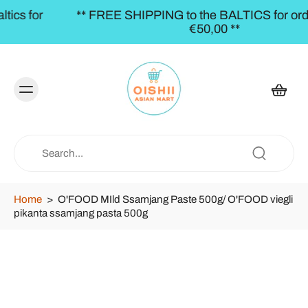
** FREE SHIPPING to the BALTICS for orders over
€50,00 **
Home
>
O'FOOD MIld Ssamjang Paste 500g/ O'FOOD viegli
pikanta ssamjang pasta 500g