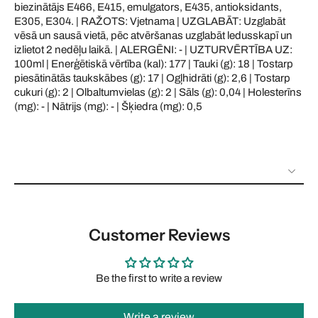
biezinātājs E466, E415, emulgators, E435, antioksidants,
E305, E304. | RAŽOTS: Vjetnama | UZGLABĀT: Uzglabāt
vēsā un sausā vietā, pēc atvēršanas uzglabāt ledusskapī un
izlietot 2 nedēļu laikā. | ALERGĒNI: - | UZTURVĒRTĪBA UZ:
100ml | Enerģētiskā vērtība (kal): 177 | Tauki (g): 18 | Tostarp
piesātinātās taukskābes (g): 17 | Ogļhidrāti (g): 2,6 | Tostarp
cukuri (g): 2 | Olbaltumvielas (g): 2 | Sāls (g): 0,04 | Holesterīns
(mg): - | Nātrijs (mg): - | Šķiedra (mg): 0,5
Customer Reviews
Be the first to write a review
Write a review