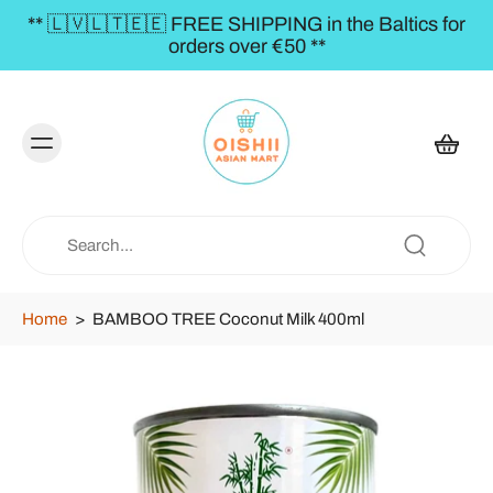
** 🇱🇻🇱🇹🇪🇪 FREE SHIPPING in the Baltics for
orders over €50 **
Home
>
BAMBOO TREE Coconut Milk 400ml