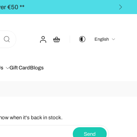
** FREE SHIPPING to the BALTICS for orders 
English
Us
Gift Card
Blogs
know when it's back in stock.
Send