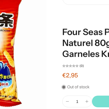
Four Seas 
Naturel 80
Garneles K
(0)
€2,95
Out of stock