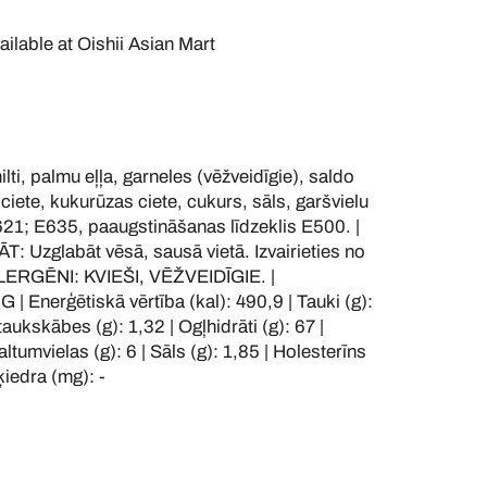
ailable at
Oishii Asian Mart
, palmu eļļa, garneles (vēžveidīgie), saldo
 ciete, kukurūzas ciete, cukurs, sāls, garšvielu
E621; E635, paaugstināšanas līdzeklis E500. |
 Uzglabāt vēsā, sausā vietā. Izvairieties no
ALERGĒNI: KVIEŠI, VĒŽVEIDĪGIE. |
Enerģētiskā vērtība (kal): 490,9 | Tauki (g):
aukskābes (g): 1,32 | Ogļhidrāti (g): 67 |
altumvielas (g): 6 | Sāls (g): 1,85 | Holesterīns
Šķiedra (mg): -