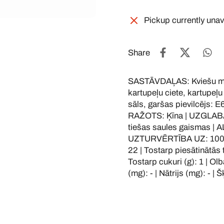
Pickup currently unav
Share
SASTĀVDAĻAS: Kviešu milti
kartupeļu ciete, kartupeļu
sāls, garšas pievilcējs: 
RAŽOTS: Ķīna | UZGLABĀT:
tiešas saules gaismas | 
UZTURVĒRTĪBA UZ: 100G | 
22 | Tostarp piesātinātās t
Tostarp cukuri (g): 1 | Olb
(mg): - | Nātrijs (mg): - | 