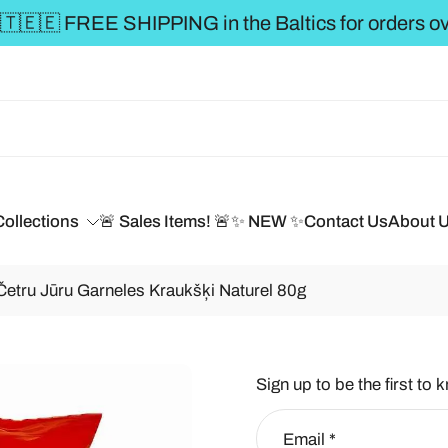
Collections
🚨 Sales Items! 🚨
✨ NEW ✨
Contact Us
About 
Četru Jūru Garneles Kraukšķi Naturel 80g
Sign up to be the first to 
Email
*