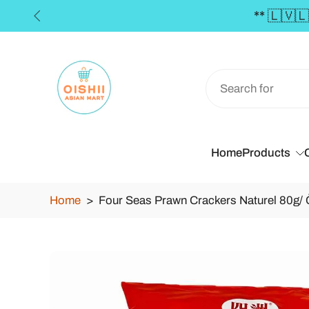
he Baltics for orders over €50 **
Skip
to
content
Home
Products
Home
>
Four Seas Prawn Crackers Naturel 80g/ 
Skip
to
product