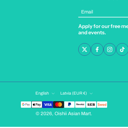
Email
Apply for our free m
and events.
English
Latvia ‎(EUR €)‎
© 2026,
Oishii Asian Mart
.