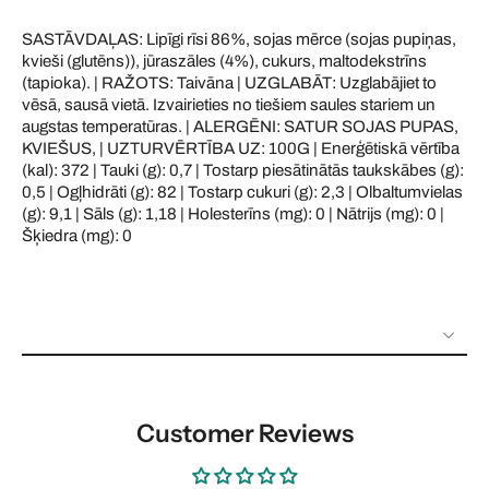
SASTĀVDAĻAS: Lipīgi rīsi 86%, sojas mērce (sojas pupiņas,
kvieši (glutēns)), jūraszāles (4%), cukurs, maltodekstrīns
(tapioka). | RAŽOTS: Taivāna | UZGLABĀT: Uzglabājiet to
vēsā, sausā vietā. Izvairieties no tiešiem saules stariem un
augstas temperatūras. | ALERGĒNI: SATUR SOJAS PUPAS,
KVIEŠUS, | UZTURVĒRTĪBA UZ: 100G | Enerģētiskā vērtība
(kal): 372 | Tauki (g): 0,7 | Tostarp piesātinātās taukskābes (g):
0,5 | Ogļhidrāti (g): 82 | Tostarp cukuri (g): 2,3 | Olbaltumvielas
(g): 9,1 | Sāls (g): 1,18 | Holesterīns (mg): 0 | Nātrijs (mg): 0 |
Šķiedra (mg): 0
Customer Reviews