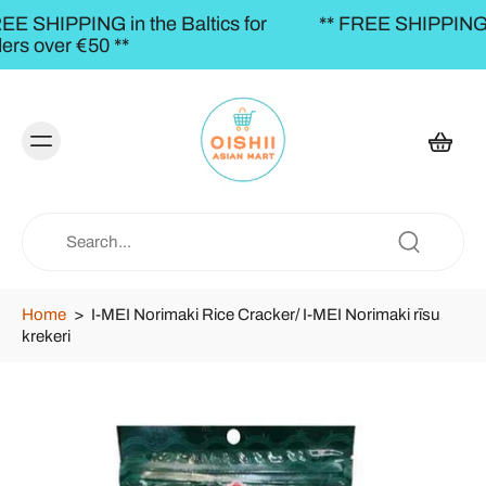
cs for
** FREE SHIPPING to the BALTICS for order
€50,00 **
Home
>
I-MEI Norimaki Rice Cracker/ I-MEI Norimaki rīsu
krekeri