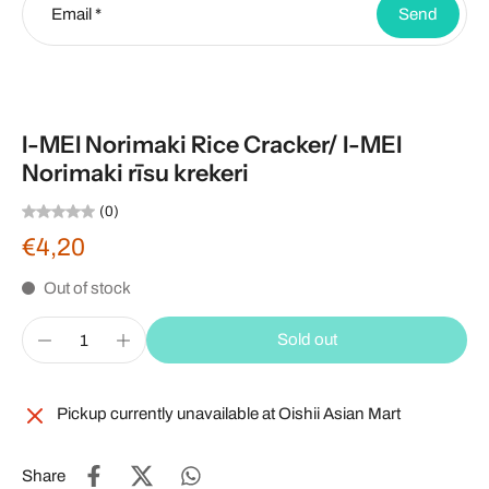
Email
*
Send
I-MEI Norimaki Rice Cracker/ I-MEI
Norimaki rīsu krekeri
(0)
€4,20
Out of stock
Sold out
Pickup currently unavailable at
Oishii Asian Mart
Share