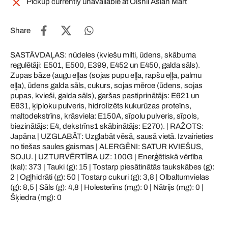
Pickup currently unavailable at
Oishii Asian Mart
Share
SASTĀVDAĻAS: nūdeles (kviešu milti, ūdens, skābuma
regulētāji: E501, E500, E399, E452 un E450, galda sāls).
Zupas bāze (augu eļļas (sojas pupu eļļa, rapšu eļļa, palmu
eļļa), ūdens galda sāls, cukurs, sojas mērce (ūdens, sojas
pupas, kvieši, galda sāls), garšas pastiprinātājs: E621 un
E631, ķiploku pulveris, hidrolizēts kukurūzas proteīns,
maltodekstrīns, krāsviela: E150A, sīpolu pulveris, sīpols,
biezinātājs: E4, dekstrīns1 skābinātājs: E270). | RAŽOTS:
Japāna | UZGLABĀT: Uzglabāt vēsā, sausā vietā. Izvairieties
no tiešas saules gaismas | ALERGĒNI: SATUR KVIEŠUS,
SOJU. | UZTURVĒRTĪBA UZ: 100G | Enerģētiskā vērtība
(kal): 373 | Tauki (g): 15 | Tostarp piesātinātās taukskābes (g):
2 | Ogļhidrāti (g): 50 | Tostarp cukuri (g): 3,8 | Olbaltumvielas
(g): 8,5 | Sāls (g): 4,8 | Holesterīns (mg): 0 | Nātrijs (mg): 0 |
Šķiedra (mg): 0