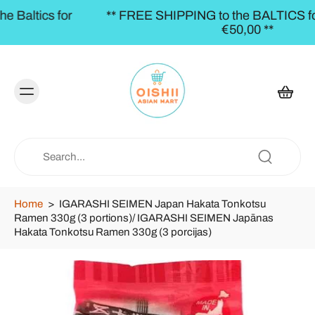
r
** FREE SHIPPING to the BALTICS for orders ove
€50,00 **
Home
>
IGARASHI SEIMEN Japan Hakata Tonkotsu
Ramen 330g (3 portions)/ IGARASHI SEIMEN Japānas
Hakata Tonkotsu Ramen 330g (3 porcijas)