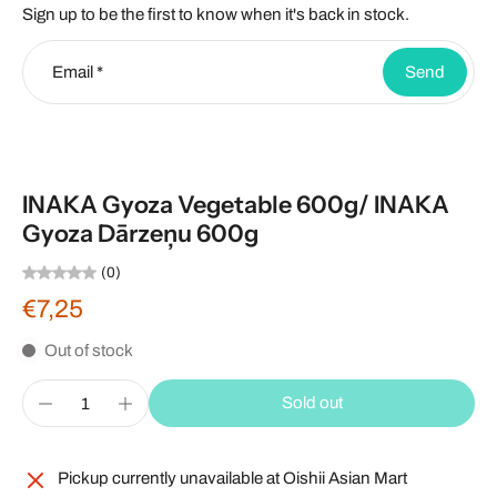
Sign up to be the first to know when it's back in stock.
Email
*
Send
INAKA Gyoza Vegetable 600g/ INAKA
Gyoza Dārzeņu 600g
(0)
€7,25
Out of stock
Sold out
Pickup currently unavailable at
Oishii Asian Mart