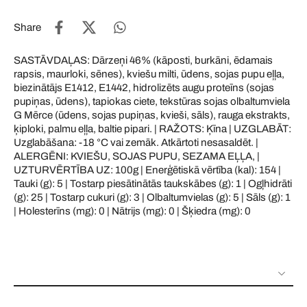
Share
SASTĀVDAĻAS: Dārzeņi 46% (kāposti, burkāni, ēdamais
rapsis, maurloki, sēnes), kviešu milti, ūdens, sojas pupu eļļa,
biezinātājs E1412, E1442, hidrolizēts augu proteīns (sojas
pupiņas, ūdens), tapiokas ciete, tekstūras sojas olbaltumviela
G Mērce (ūdens, sojas pupiņas, kvieši, sāls), rauga ekstrakts,
ķiploki, palmu eļļa, baltie pipari. | RAŽOTS: Ķīna | UZGLABĀT:
Uzglabāšana: -18 °C vai zemāk. Atkārtoti nesasaldēt. |
ALERGĒNI: KVIEŠU, SOJAS PUPU, SEZAMA EĻĻA, |
UZTURVĒRTĪBA UZ: 100g | Enerģētiskā vērtība (kal): 154 |
Tauki (g): 5 | Tostarp piesātinātās taukskābes (g): 1 | Ogļhidrāti
(g): 25 | Tostarp cukuri (g): 3 | Olbaltumvielas (g): 5 | Sāls (g): 1
| Holesterīns (mg): 0 | Nātrijs (mg): 0 | Šķiedra (mg): 0