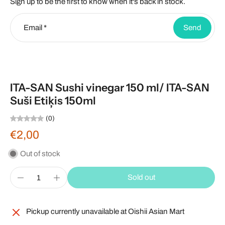
Sign up to be the first to know when it's back in stock.
Email
*
Send
ITA-SAN Sushi vinegar 150 ml/ ITA-SAN
Suši Etiķis 150ml
(0)
€2,00
Out of stock
Sold out
Pickup currently unavailable at
Oishii Asian Mart