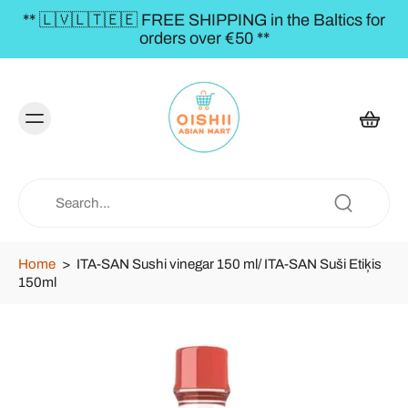
** 🇱🇻🇱🇹🇪🇪 FREE SHIPPING in the Baltics for
orders over €50 **
Home
>
ITA-SAN Sushi vinegar 150 ml/ ITA-SAN Suši Etiķis
150ml