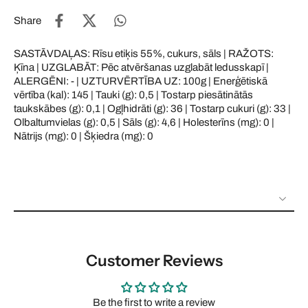
Share
SASTĀVDAĻAS: Rīsu etiķis 55%, cukurs, sāls | RAŽOTS:
Ķīna | UZGLABĀT: Pēc atvēršanas uzglabāt ledusskapī |
ALERGĒNI: - | UZTURVĒRTĪBA UZ: 100g | Enerģētiskā
vērtība (kal): 145 | Tauki (g): 0,5 | Tostarp piesātinātās
taukskābes (g): 0,1 | Ogļhidrāti (g): 36 | Tostarp cukuri (g): 33 |
Olbaltumvielas (g): 0,5 | Sāls (g): 4,6 | Holesterīns (mg): 0 |
Nātrijs (mg): 0 | Šķiedra (mg): 0
Customer Reviews
Be the first to write a review