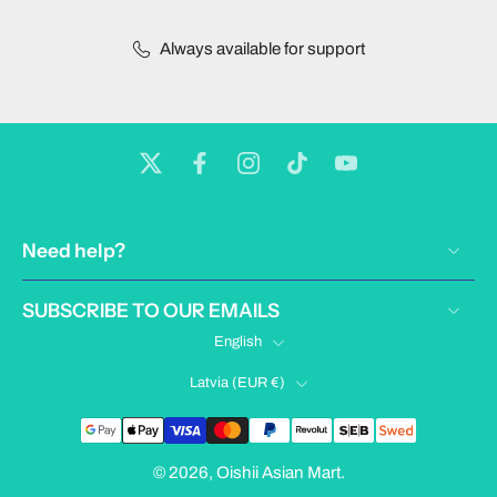
Always available for support
Need help?
SUBSCRIBE TO OUR EMAILS
English
Latvia ‎(EUR €)‎
© 2026,
Oishii Asian Mart
.