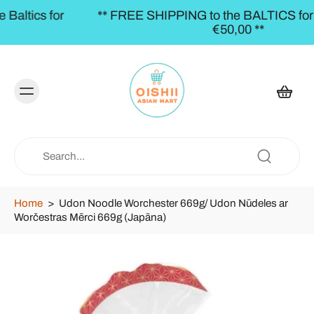
** FREE SHIPPING to the BALTICS for orders over
€50,00 **
Home
>
Udon Noodle Worchester 669g/ Udon Nūdeles ar
Worčestras Mērci 669g (Japāna)