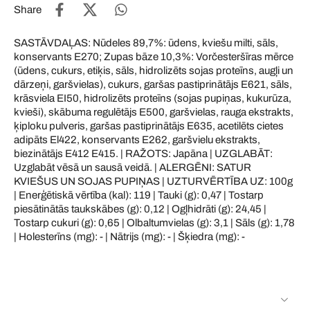
Share
SASTĀVDAĻAS: Nūdeles 89,7%: ūdens, kviešu milti, sāls,
konservants E270; Zupas bāze 10,3%: Vorčesteršīras mērce
(ūdens, cukurs, etiķis, sāls, hidrolizēts sojas proteīns, augļi un
dārzeņi, garšvielas), cukurs, garšas pastiprinātājs E621, sāls,
krāsviela EI50, hidrolizēts proteīns (sojas pupiņas, kukurūza,
kvieši), skābuma regulētājs E500, garšvielas, rauga ekstrakts,
ķiploku pulveris, garšas pastiprinātājs E635, acetilēts cietes
adipāts El422, konservants E262, garšvielu ekstrakts,
biezinātājs E412 E415. | RAŽOTS: Japāna | UZGLABĀT:
Uzglabāt vēsā un sausā veidā. | ALERGĒNI: SATUR
KVIEŠUS UN SOJAS PUPIŅAS | UZTURVĒRTĪBA UZ: 100g
| Enerģētiskā vērtība (kal): 119 | Tauki (g): 0,47 | Tostarp
piesātinātās taukskābes (g): 0,12 | Ogļhidrāti (g): 24,45 |
Tostarp cukuri (g): 0,65 | Olbaltumvielas (g): 3,1 | Sāls (g): 1,78
| Holesterīns (mg): - | Nātrijs (mg): - | Šķiedra (mg): -