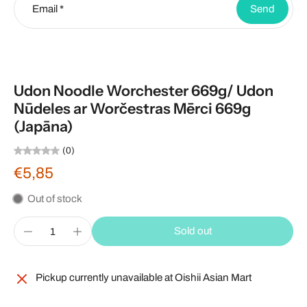
Email
*
Send
Udon Noodle Worchester 669g/ Udon
Nūdeles ar Worčestras Mērci 669g
(Japāna)
(0)
€5,85
Out of stock
Sold out
Pickup currently unavailable at
Oishii Asian Mart