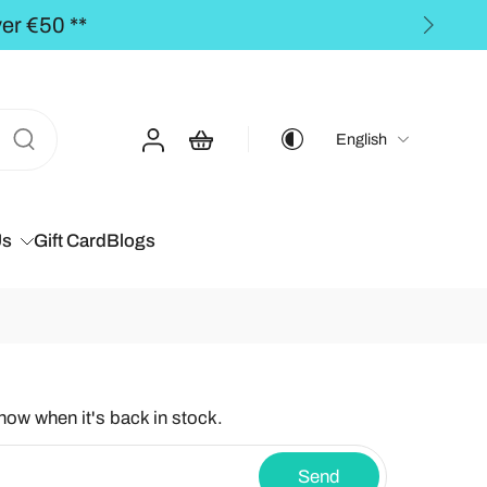
o the BALTICS for orders over €50,00 **
English
Us
Gift Card
Blogs
know when it's back in stock.
Send