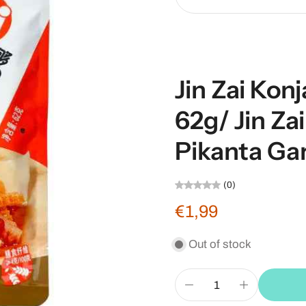
Jin Zai Kon
62g/ Jin Za
Pikanta Ga
(0)
€1,99
Out of stock