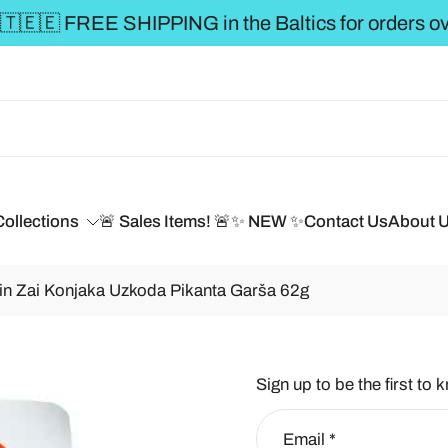
** FREE SHIPPING t
Collections
🚨 Sales Items! 🚨
✨ NEW ✨
Contact Us
About 
Jin Zai Konjaka Uzkoda Pikanta Garša 62g
Sign up to be the first to 
Email
*