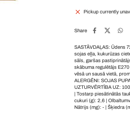
Pickup currently unav
Share
SASTĀVDAĻAS: Ūdens 72,6
sojas eļļa, kukurūzas ciet
sāls, garšas pastiprinātā
skābuma regulētājs E270
vēsā un sausā vietā, prom
ALERGĒNI: SOJAS PUPA
UZTURVĒRTĪBA UZ: 100G | 
| Tostarp piesātinātās tauk
cukuri (g): 2,6 | Olbaltumvi
Nātrijs (mg): - | Šķiedra (