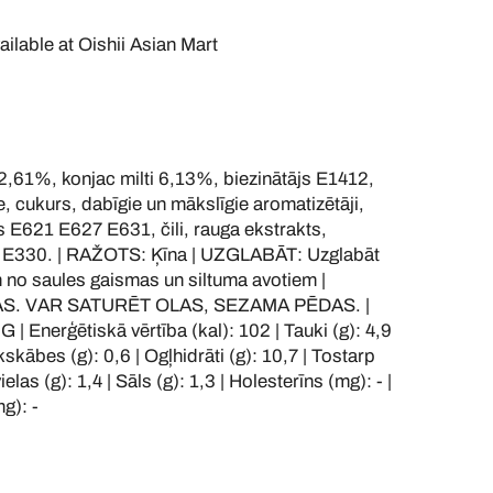
ailable at
Oishii Asian Mart
1%, konjac milti 6,13%, biezinātājs E1412,
e, cukurs, dabīgie un mākslīgie aromatizētāji,
js E621 E627 E631, čili, rauga ekstrakts,
 E330. | RAŽOTS: Ķīna | UZGLABĀT: Uzglabāt
 no saules gaismas un siltuma avotiem |
S. VAR SATURĒT OLAS, SEZAMA PĒDAS. |
Enerģētiskā vērtība (kal): 102 | Tauki (g): 4,9
skābes (g): 0,6 | Ogļhidrāti (g): 10,7 | Tostarp
elas (g): 1,4 | Sāls (g): 1,3 | Holesterīns (mg): - |
mg): -