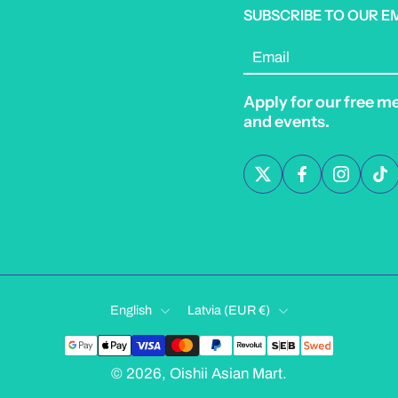
SUBSCRIBE TO OUR E
Email
Apply for our free m
and events.
English
Latvia ‎(EUR €)‎
© 2026,
Oishii Asian Mart
.