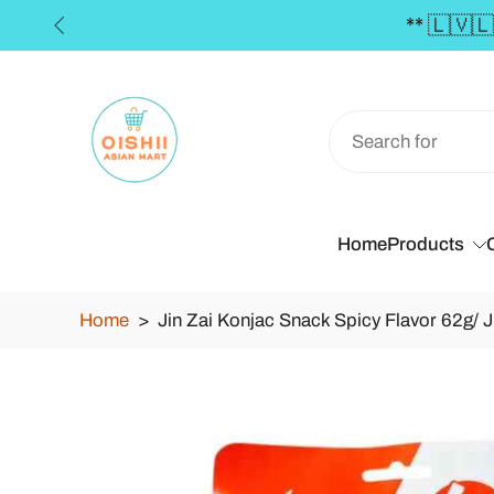
ver €50 **
Skip
to
content
Home
Products
Home
>
Jin Zai Konjac Snack Spicy Flavor 62g/ 
Skip
to
product