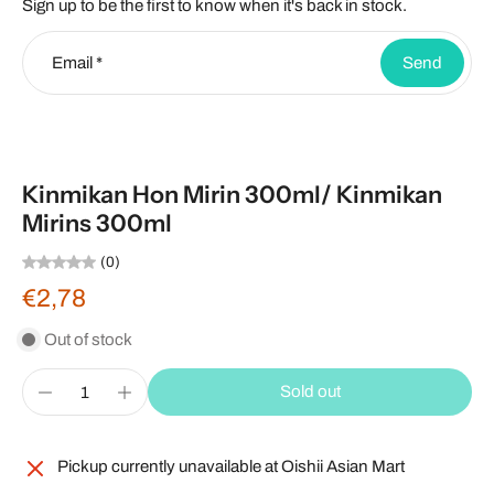
Sign up to be the first to know when it's back in stock.
Email
*
Send
Kinmikan Hon Mirin 300ml/ Kinmikan
Mirins 300ml
(0)
€2,78
Out of stock
Sold out
Pickup currently unavailable at
Oishii Asian Mart