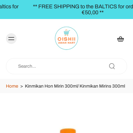
** FREE SHIPPING to the BALTICS for orders over
€50,00 **
Home
>
Kinmikan Hon Mirin 300ml/ Kinmikan Mirins 300ml