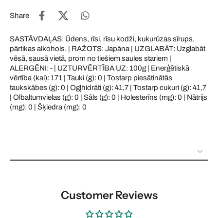
Share
SASTĀVDAĻAS: Ūdens, rīsi, rīsu kodži, kukurūzas sīrups,
pārtikas alkohols. | RAŽOTS: Japāna | UZGLABĀT: Uzglabāt
vēsā, sausā vietā, prom no tiešiem saules stariem |
ALERGĒNI: - | UZTURVĒRTĪBA UZ: 100g | Enerģētiskā
vērtība (kal): 171 | Tauki (g): 0 | Tostarp piesātinātās
taukskābes (g): 0 | Ogļhidrāti (g): 41,7 | Tostarp cukuri (g): 41,7
| Olbaltumvielas (g): 0 | Sāls (g): 0 | Holesterīns (mg): 0 | Nātrijs
(mg): 0 | Šķiedra (mg): 0
Customer Reviews