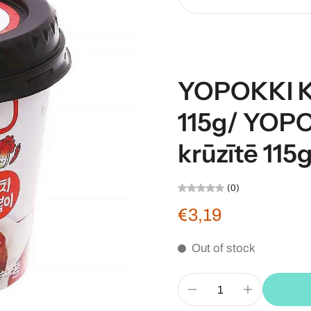
YOPOKKI K
115g/ YOPO
krūzītē 115
(0)
€3,19
Out of stock