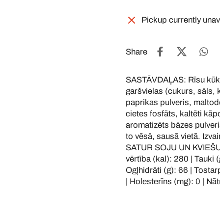
Pickup currently unav
Share
SASTĀVDAĻAS: Rīsu kūka (
garšvielas (cukurs, sāls, k
paprikas pulveris, maltode
cietes fosfāts, kaltēti kā
aromatizēts bāzes pulver
to vēsā, sausā vietā. Izva
SATUR SOJU UN KVIEŠUS
vērtība (kal): 280 | Tauki 
Ogļhidrāti (g): 66 | Tostarp
| Holesterīns (mg): 0 | Nāt