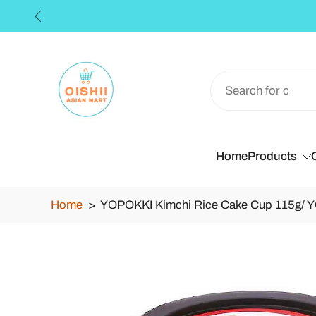
** F
Skip
to
content
Home
Products
Home
>
YOPOKKI Kimchi Rice Cake Cup 115g/ YOP
Skip
to
product