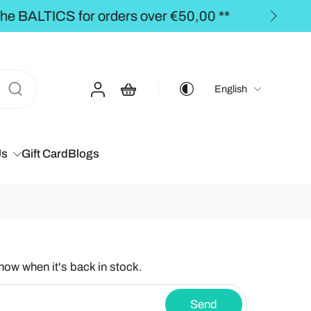
00 **
English
Us
Gift Card
Blogs
know when it's back in stock.
Send