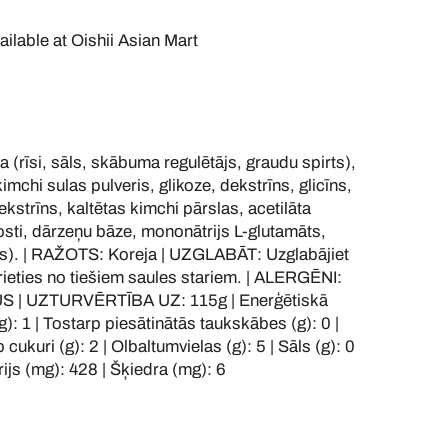
ailable at
Oishii Asian Mart
rīsi, sāls, skābuma regulētājs, graudu spirts),
imchi sulas pulveris, glikoze, dekstrīns, glicīns,
kstrīns, kaltētas kimchi pārslas, acetilāta
posti, dārzeņu bāze, mononātrijs L-glutamāts,
is). | RAŽOTS: Koreja | UZGLABĀT: Uzglabājiet
irieties no tiešiem saules stariem. | ALERGĒNI:
 | UZTURVĒRTĪBA UZ: 115g | Enerģētiskā
(g): 1 | Tostarp piesātinātās taukskābes (g): 0 |
 cukuri (g): 2 | Olbaltumvielas (g): 5 | Sāls (g): 0
rijs (mg): 428 | Šķiedra (mg): 6