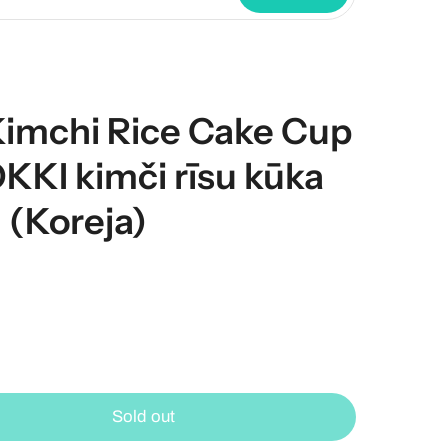
imchi Rice Cake Cup
KKI kimči rīsu kūka
g (Koreja)
Sold out