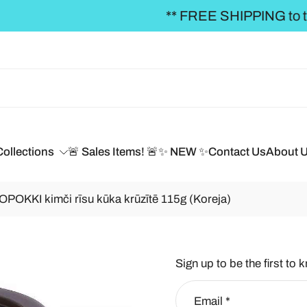
REE SHIPPING to the BALTICS for orders over €50,
Collections
🚨 Sales Items! 🚨
✨ NEW ✨
Contact Us
About 
OKKI kimči rīsu kūka krūzītē 115g (Koreja)
Sign up to be the first to 
Email
*