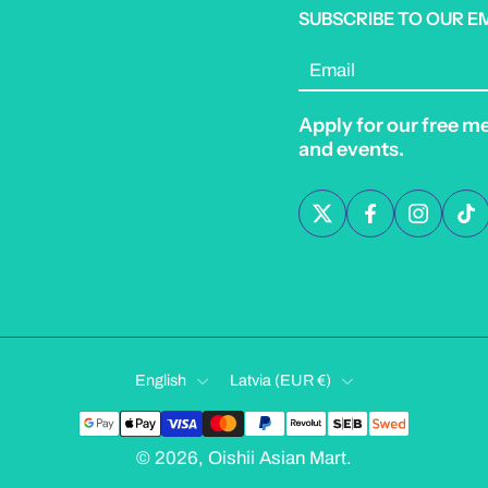
SUBSCRIBE TO OUR E
Email
Apply for our free m
and events.
English
Latvia ‎(EUR €)‎
© 2026,
Oishii Asian Mart
.