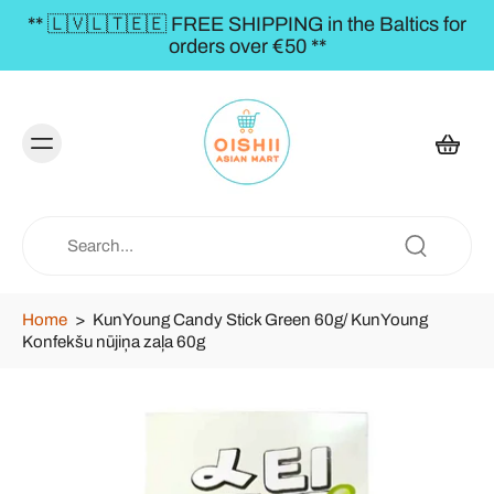
** 🇱🇻🇱🇹🇪🇪 FREE SHIPPING in the Baltics for
orders over €50 **
Home
>
KunYoung Candy Stick Green 60g/ KunYoung
Konfekšu nūjiņa zaļa 60g