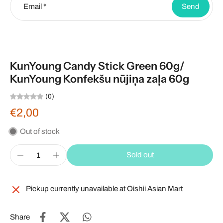
Email
*
Send
KunYoung Candy Stick Green 60g/
KunYoung Konfekšu nūjiņa zaļa 60g
(0)
€2,00
Out of stock
Sold out
Pickup currently unavailable at
Oishii Asian Mart
Share