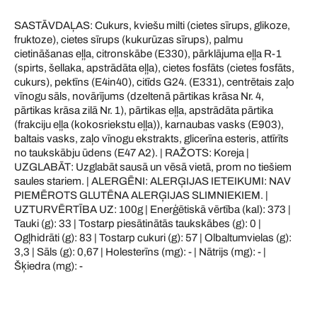
SASTĀVDAĻAS: Cukurs, kviešu milti (cietes sīrups, glikoze,
fruktoze), cietes sīrups (kukurūzas sīrups), palmu
cietināšanas eļļa, citronskābe (E330), pārklājuma eļļa R-1
(spirts, šellaka, apstrādāta eļļa), cietes fosfāts (cietes fosfāts,
cukurs), pektīns (E4in40), citīds G24. (E331), centrētais zaļo
vīnogu sāls, novārījums (dzeltenā pārtikas krāsa Nr. 4,
pārtikas krāsa zilā Nr. 1), pārtikas eļļa, apstrādāta pārtika
(frakciju eļļa (kokosriekstu eļļa)), karnaubas vasks (E903),
baltais vasks, zaļo vīnogu ekstrakts, glicerīna esteris, attīrīts
no taukskābju ūdens (E47 A2). | RAŽOTS: Koreja |
UZGLABĀT: Uzglabāt sausā un vēsā vietā, prom no tiešiem
saules stariem. | ALERGĒNI: ALERĢIJAS IETEIKUMI: NAV
PIEMĒROTS GLUTĒNA ALERĢIJAS SLIMNIEKIEM. |
UZTURVĒRTĪBA UZ: 100g | Enerģētiskā vērtība (kal): 373 |
Tauki (g): 33 | Tostarp piesātinātās taukskābes (g): 0 |
Ogļhidrāti (g): 83 | Tostarp cukuri (g): 57 | Olbaltumvielas (g):
3,3 | Sāls (g): 0,67 | Holesterīns (mg): - | Nātrijs (mg): - |
Šķiedra (mg): -