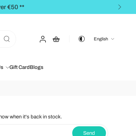
er €50 **
English
Us
Gift Card
Blogs
know when it's back in stock.
Send