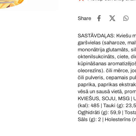
Share
SASTĀVDAĻAS: Kviešu milt
garšvielas (saharoze, malt
mononātrija glutamāts, silī
oktenilsukcināts, ciete, d
kūpināšanas aromatizējošā
oleorezīns). čili mērce, j
čili pulveris, cepamais pu
paprika, paprikas ekstr
vēsā un sausā vietā, pro
KVIEŠUS, SOJU, MSG | U
(kal): 485 | Tauki (g): 23,
Ogļhidrāti (g): 59,9 | Tost
Sāls (g): 2 | Holesterīns (