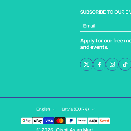
SUBSCRIBE TO OUR E
Email
Apply for our free m
and events.
English
Latvia ‎(EUR €)‎
© 2026,
Oishii Asian Mart
.