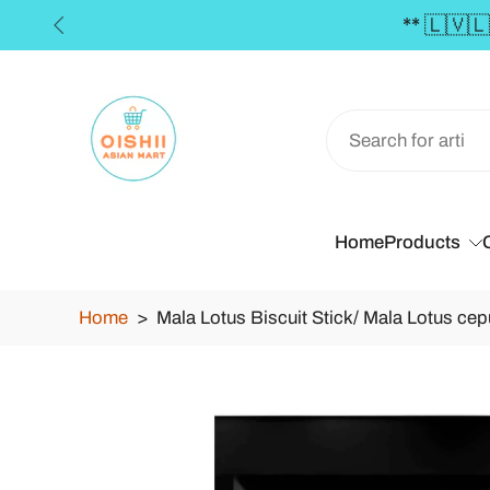
** 🇱🇻
Skip
to
content
Home
Products
Home
>
Mala Lotus Biscuit Stick/ Mala Lotus ce
Skip
to
product