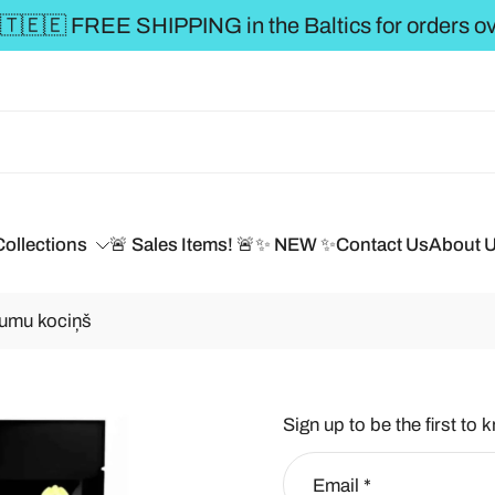
🇹🇪🇪 FREE SHIPPING in the Baltics for orders ov
Collections
🚨 Sales Items! 🚨
✨ NEW ✨
Contact Us
About 
pumu kociņš
Sign up to be the first to 
Email
*