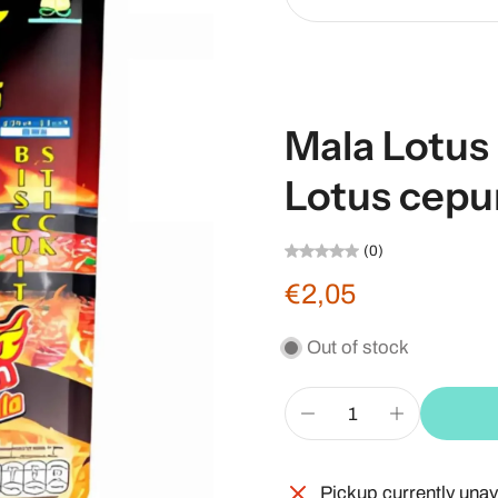
Mala Lotus 
Lotus cepu
(0)
€2,05
Out of stock
Pickup currently unav