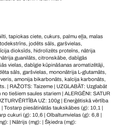
i, tapiokas ciete, cukurs, palmu eļļa, malas
odekstrīns, jodēts sāls, garšvielas,
cija dioksīds, hidrolizēts proteīns, nātrija
inātrija guanilāts, citronskābe, dabīgās
s vielas, dabīgie kūpināšanas aromatizētāji,
odēta sāls, garšvielas, mononātrija L-glutamāts,
lveris, amonija bikarbonāts, kalcija karbonāts,
akts. | RAŽOTS: Taizeme | UZGLABĀT: Uzglabāt
m no tiešiem saules stariem | ALERGĒNI: SATUR
ZTURVĒRTĪBA UZ: 100g | Enerģētiskā vērtība
5 | Tostarp piesātinātās taukskābes (g): 10,1 |
arp cukuri (g): 10,6 | Olbaltumvielas (g): 6,8 |
mg): | Nātrijs (mg): | Šķiedra (mg):