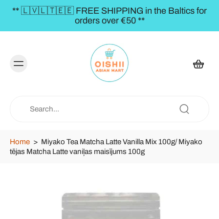
NG in the Baltics for
** FREE SHIPPING to the BA
€50 **
€50,00 
Home
>
Miyako Tea Matcha Latte Vanilla Mix 100g/ Miyako
tējas Matcha Latte vaniļas maisījums 100g