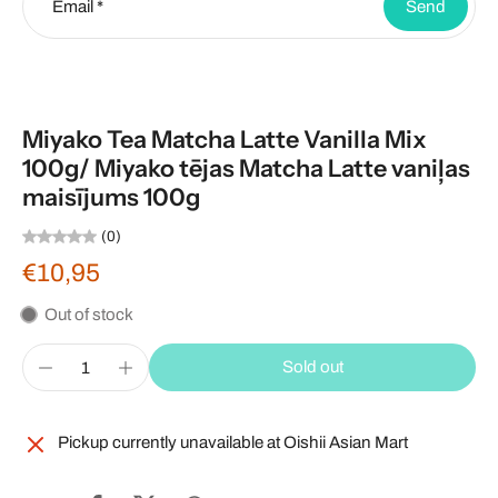
Email
*
Send
Miyako Tea Matcha Latte Vanilla Mix
100g/ Miyako tējas Matcha Latte vaniļas
maisījums 100g
(0)
€10,95
Out of stock
Sold out
Pickup currently unavailable at
Oishii Asian Mart