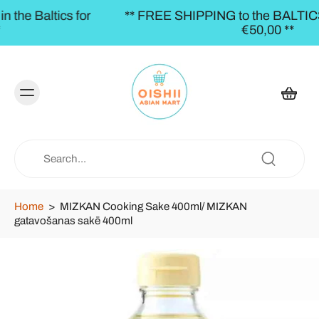
or
** FREE SHIPPING to the BALTICS for orders ov
€50,00 **
Home
>
MIZKAN Cooking Sake 400ml/ MIZKAN
gatavošanas sakē 400ml