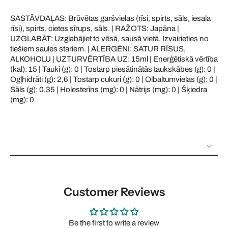
SASTĀVDAĻAS: Brūvētas garšvielas (rīsi, spirts, sāls, iesala
rīsi), spirts, cietes sīrups, sāls. | RAŽOTS: Japāna |
UZGLABĀT: Uzglabājiet to vēsā, sausā vietā. Izvairieties no
tiešiem saules stariem. | ALERGĒNI: SATUR RĪSUS,
ALKOHOLU | UZTURVĒRTĪBA UZ: 15ml | Enerģētiskā vērtība
(kal): 15 | Tauki (g): 0 | Tostarp piesātinātās taukskābes (g): 0 |
Ogļhidrāti (g): 2,6 | Tostarp cukuri (g): 0 | Olbaltumvielas (g): 0 |
Sāls (g): 0,35 | Holesterīns (mg): 0 | Nātrijs (mg): 0 | Šķiedra
(mg): 0
Customer Reviews
Be the first to write a review