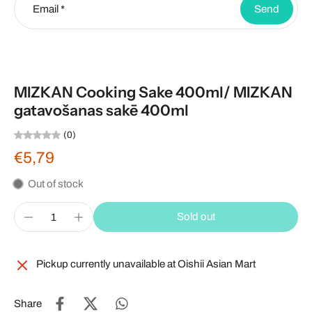
Email
*
Send
MIZKAN Cooking Sake 400ml/ MIZKAN
gatavošanas sakē 400ml
(0)
€5,79
Out of stock
Sold out
Pickup currently unavailable at
Oishii Asian Mart
Share