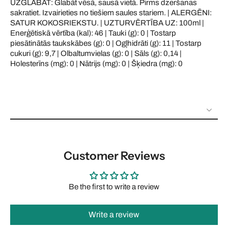
UZGLABĀT: Glabāt vēsā, sausā vietā. Pirms dzeršanas
sakratiet. Izvairieties no tiešiem saules stariem. | ALERGĒNI:
SATUR KOKOSRIEKSTU. | UZTURVĒRTĪBA UZ: 100ml |
Enerģētiskā vērtība (kal): 46 | Tauki (g): 0 | Tostarp
piesātinātās taukskābes (g): 0 | Ogļhidrāti (g): 11 | Tostarp
cukuri (g): 9,7 | Olbaltumvielas (g): 0 | Sāls (g): 0,14 |
Holesterīns (mg): 0 | Nātrijs (mg): 0 | Šķiedra (mg): 0
Customer Reviews
Be the first to write a review
Write a review