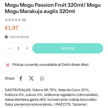
Mogu Mogu Passion Fruit 320ml/ Mogu
Mogu Marakuja auglis 320ml
(0)
€1,97
Out of stock
Sold out
Pickup currently unavailable at
Oishii Asian Mart
Share
SASTĀVDAĻAS: Ūdens 66,78%, Nata de Coco 25%,
fruktoze 4%, cukurs 4%, skābuma regulators (citronskābe),
dabai identiska garša (ličī), konservants (nātrija benzoāts).
Satur pievienotu kokosriekstu. | RAŽOTS: Taizeme |