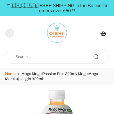
** 🇱🇻🇱🇹🇪🇪 FREE SHIPPING in the Baltics for
orders over €50 **
Home
>
Mogu Mogu Passion Fruit 320ml/ Mogu Mogu
Marakuja auglis 320ml