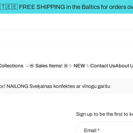
** FREE SHIPPING to the BALTICS for orders over
Collections
🚨 Sales Items! 🚨
✨ NEW ✨
Contact Us
About 
r/ NAILONG Sveķainas konfektes ar vīnogu garšu
Sign up to be the first to 
Email
*