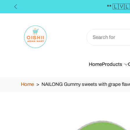
Skip
to
content
Home
Products
Home
>
NAILONG Gummy sweets with grape flavo
Skip
to
product