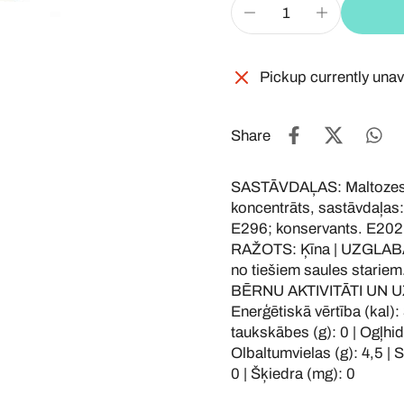
Pickup currently unav
Share
SASTĀVDAĻAS: Maltozes s
koncentrāts, sastāvdaļas
E296; konservants. E202,
RAŽOTS: Ķīna | UZGLABĀT: 
no tiešiem saules stari
BĒRNU AKTIVITĀTI UN U
Enerģētiskā vērtība (kal): 
taukskābes (g): 0 | Ogļhidr
Olbaltumvielas (g): 4,5 | S
0 | Šķiedra (mg): 0