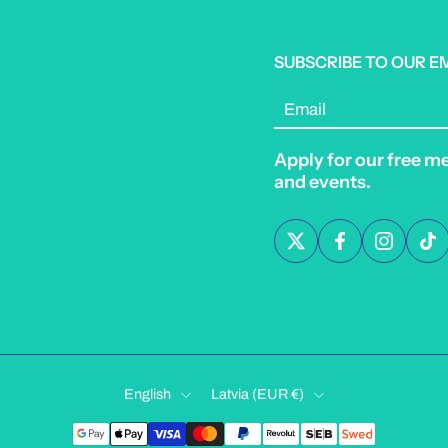
SUBSCRIBE TO OUR E
Email
Apply for our free m
and events.
English
Latvia ‎(EUR €)‎