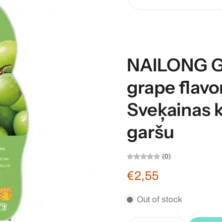
NAILONG G
grape flav
Sveķainas k
garšu
(0)
€2,55
Out of stock