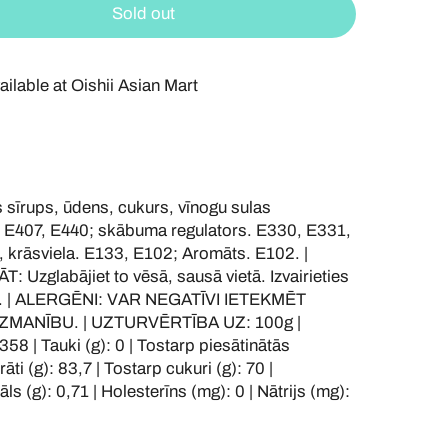
Sold out
ailable at
Oishii Asian Mart
īrups, ūdens, cukurs, vīnogu sulas
: E407, E440; skābuma regulators. E330, E331,
 krāsviela. E133, E102; Aromāts. E102. |
Uzglabājiet to vēsā, sausā vietā. Izvairieties
em. | ALERGĒNI: VAR NEGATĪVI IETEKMĒT
ZMANĪBU. | UZTURVĒRTĪBA UZ: 100g |
358 | Tauki (g): 0 | Tostarp piesātinātās
āti (g): 83,7 | Tostarp cukuri (g): 70 |
āls (g): 0,71 | Holesterīns (mg): 0 | Nātrijs (mg):