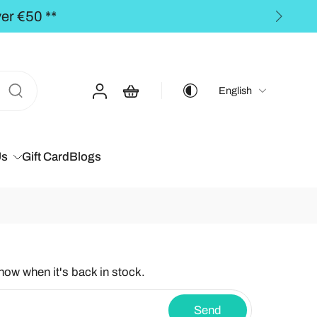
 €50,00 **
English
Us
Gift Card
Blogs
know when it's back in stock.
Send