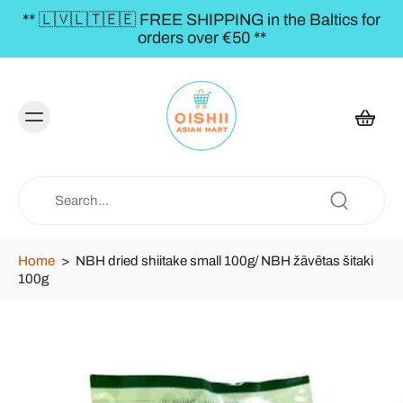
** 🇱🇻🇱🇹🇪🇪 FREE SHIPPING in the Baltics for
orders over €50 **
Home
>
NBH dried shiitake small 100g/ NBH žāvētas šitaki
100g