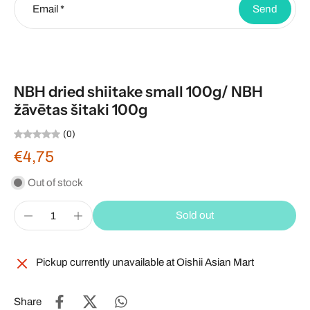
Email
*
Send
NBH dried shiitake small 100g/ NBH
žāvētas šitaki 100g
(0)
€4,75
Out of stock
Sold out
Pickup currently unavailable at
Oishii Asian Mart
Share