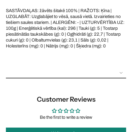
SASTĀVDAĻAS: žāvēts šitakē 100% | RAŽOTS: Ķīna |
UZGLABĀT: Uzglabājiet to vēsā, sausā vietā. Izvairieties no
tiešiem saules stariem. | ALERGĒNI: - | UZTURVĒRTĪBA UZ:
100g | Enerģētiskā vērtība (kal): 296 | Tauki (g): 5 | Tostarp
piesātinātās taukskābes (g): 0 | Ogļhidrāti (g): 22,7 | Tostarp
cukuri (g): 0 | Olbaltumvielas (g): 23,1 | Sāls (g): 0,02 |
Holesterīns (mg): 0 | Nātrijs (mg): 0 | Šķiedra (mg): 0
Customer Reviews
Be the first to write a review