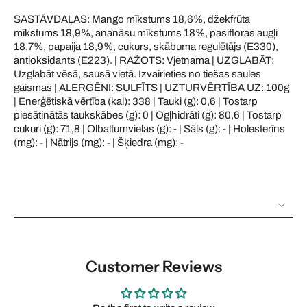
SASTĀVDAĻAS: Mango mīkstums 18,6%, džekfrūta
mīkstums 18,9%, ananāsu mīkstums 18%, pasifloras augļi
18,7%, papaija 18,9%, cukurs, skābuma regulētājs (E330),
antioksidants (E223). | RAŽOTS: Vjetnama | UZGLABĀT:
Uzglabāt vēsā, sausā vietā. Izvairieties no tiešas saules
gaismas | ALERGĒNI: SULFĪTS | UZTURVĒRTĪBA UZ: 100g
| Enerģētiskā vērtība (kal): 338 | Tauki (g): 0,6 | Tostarp
piesātinātās taukskābes (g): 0 | Ogļhidrāti (g): 80,6 | Tostarp
cukuri (g): 71,8 | Olbaltumvielas (g): - | Sāls (g): - | Holesterīns
(mg): - | Nātrijs (mg): - | Šķiedra (mg): -
Customer Reviews