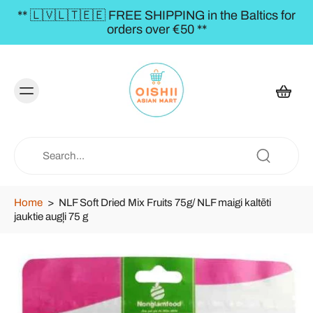
** 🇱🇻🇱🇹🇪🇪 FREE SHIPPING in the Baltics for
orders over €50 **
Home
>
NLF Soft Dried Mix Fruits 75g/ NLF maigi kaltēti
jauktie augļi 75 g