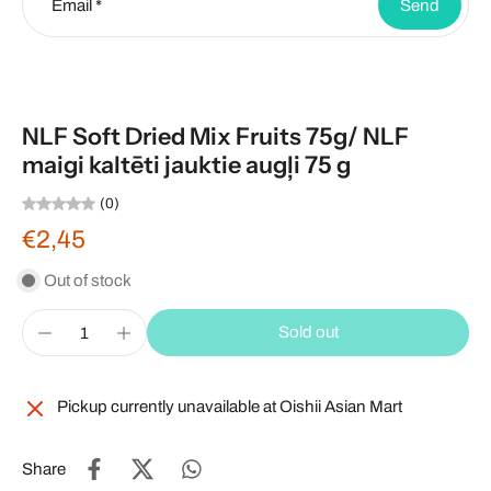
Email
*
Send
NLF Soft Dried Mix Fruits 75g/ NLF
maigi kaltēti jauktie augļi 75 g
(0)
€2,45
Out of stock
Sold out
Pickup currently unavailable at
Oishii Asian Mart
Share