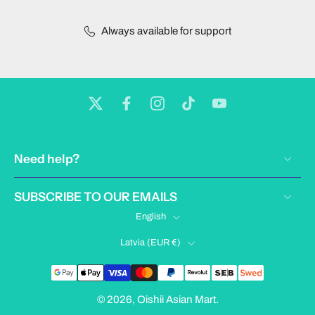
Always available for support
Need help?
SUBSCRIBE TO OUR EMAILS
English
Latvia ‎(EUR €)‎
© 2026,
Oishii Asian Mart
.