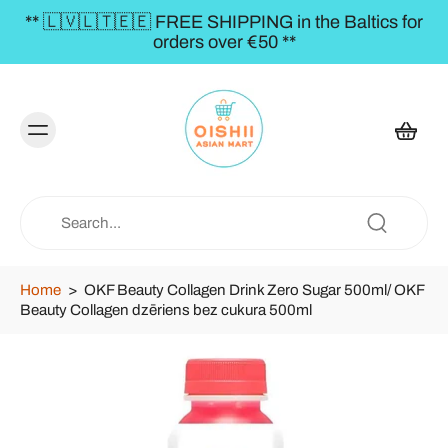
** 🇱🇻🇱🇹🇪🇪 FREE SHIPPING in the Baltics for
orders over €50 **
Home
>
OKF Beauty Collagen Drink Zero Sugar 500ml/ OKF
Beauty Collagen dzēriens bez cukura 500ml