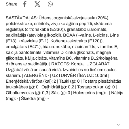
Share
SASTĀVDAĻAS: Ūdens, organiskā alvejas sula (20%),
polidekstroze, eritritols, zivju kolagēna peptīdi, skābuma
regulētājs (citronskābe (E330)), granātābolu aromāts,
saldinātājs (ateviola glikozīdi), BCAA (l-valīns, L-eicīns, L-ins
(E13), krāsvielas (E-1). Košeneja ekstrakts (E120)),
emulgators (E471), hialuronskābe, niacinamīds, vitamīns E,
kalcija pantotenāts, vitamīns D, cinka glikonāts, magnija
glikonāts, kālija citrāts, vitamīns B6, vitamīns B12/kolagēna
dzēriens ar saldinātāju | RAŽOTS: Koreja | UZGLABĀT:
Uzglabāt vēsā un sausā vietā. Izvairieties no tiešiem saules
stariem. | ALERGĒNI: - | UZTURVĒRTĪBA UZ: 100ml |
Enerģētiskā vērtība (kal): 2 | Tauki (g): 0 | Tostarp piesātinātās
taukskābes (g): 0 | Ogļhidrāti (g): 0,2 | Tostarp cukuri (g): 0 |
Olbaltumvielas (g): 0,3 | Sāls (g): 0 | Holesterīns (mg): - | Nātrijs
(mg): - | Šķiedra (mg): -