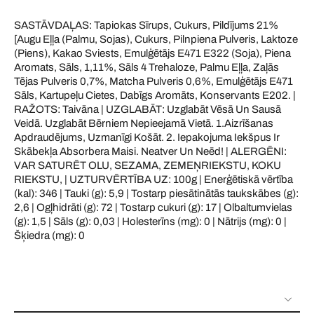
SASTĀVDAĻAS: Tapiokas Sīrups, Cukurs, Pildījums 21%
[Augu Eļļa (Palmu, Sojas), Cukurs, Pilnpiena Pulveris, Laktoze
(Piens), Kakao Sviests, Emulģētājs E471 E322 (Soja), Piena
Aromats, Sāls, 1,11%, Sāls 4 Trehaloze, Palmu Eļļa, Zaļās
Tējas Pulveris 0,7%, Matcha Pulveris 0,6%, Emulģētājs E471
Sāls, Kartupeļu Cietes, Dabīgs Aromāts, Konservants E202. |
RAŽOTS: Taivāna | UZGLABĀT: Uzglabāt Vēsā Un Sausā
Veidā. Uzglabāt Bērniem Nepieejamā Vietā. 1.Aizrīšanas
Apdraudējums, Uzmanīgi Košāt. 2. Iepakojuma Iekšpus Ir
Skābekļa Absorbera Maisi. Neatver Un Neēd! | ALERGĒNI:
VAR SATURĒT OLU, SEZAMA, ZEMEŅRIEKSTU, KOKU
RIEKSTU, | UZTURVĒRTĪBA UZ: 100g | Enerģētiskā vērtība
(kal): 346 | Tauki (g): 5,9 | Tostarp piesātinātās taukskābes (g):
2,6 | Ogļhidrāti (g): 72 | Tostarp cukuri (g): 17 | Olbaltumvielas
(g): 1,5 | Sāls (g): 0,03 | Holesterīns (mg): 0 | Nātrijs (mg): 0 |
Šķiedra (mg): 0