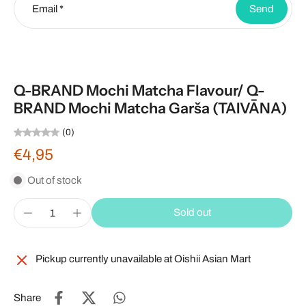
Email
*
Send
Q-BRAND Mochi Matcha Flavour/ Q-
BRAND Mochi Matcha Garša (TAIVĀNA)
(0)
€4,95
Out of stock
Sold out
Pickup currently unavailable at
Oishii Asian Mart
Share