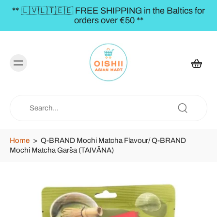
** 🇱🇻🇱🇹🇪🇪 FREE SHIPPING in the Baltics for
orders over €50 **
Home
>
Q-BRAND Mochi Matcha Flavour/ Q-BRAND
Mochi Matcha Garša (TAIVĀNA)