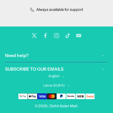
Always available for support
Need help?
SUBSCRIBE TO OUR EMAILS
English
Latvia ‎(EUR €)‎
© 2026,
Oishii Asian Mart
.