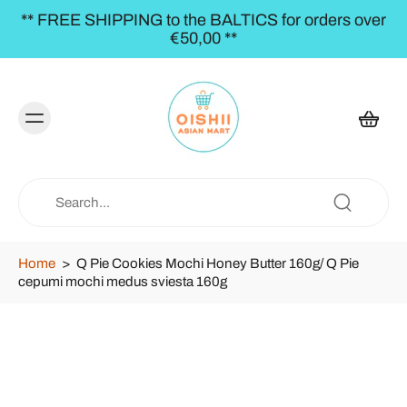
** FREE SHIPPING to the BALTICS for orders over
€50,00 **
Home
>
Q Pie Cookies Mochi Honey Butter 160g/ Q Pie
cepumi mochi medus sviesta 160g