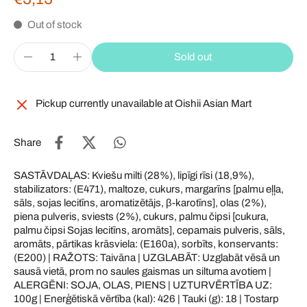
Out of stock
Sold out
Pickup currently unavailable at
Oishii Asian Mart
Share
SASTĀVDAĻAS: Kviešu milti (28%), lipīgi rīsi (18,9%),
stabilizators: (E471), maltoze, cukurs, margarīns [palmu eļļa,
sāls, sojas lecitīns, aromatizētājs, β-karotīns], olas (2%),
piena pulveris, sviests (2%), cukurs, palmu čipsi [cukura,
palmu čipsi Sojas lecitīns, aromāts], cepamais pulveris, sāls,
aromāts, pārtikas krāsviela: (E160a), sorbīts, konservants:
(E200) | RAŽOTS: Taivāna | UZGLABĀT: Uzglabāt vēsā un
sausā vietā, prom no saules gaismas un siltuma avotiem |
ALERGĒNI: SOJA, OLAS, PIENS | UZTURVĒRTĪBA UZ:
100g | Enerģētiskā vērtība (kal): 426 | Tauki (g): 18 | Tostarp