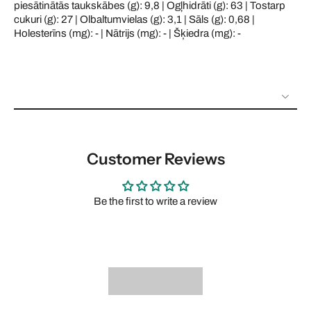
piesātinātās taukskābes (g): 9,8 | Ogļhidrāti (g): 63 | Tostarp
cukuri (g): 27 | Olbaltumvielas (g): 3,1 | Sāls (g): 0,68 |
Holesterīns (mg): - | Nātrijs (mg): - | Šķiedra (mg): -
Customer Reviews
Be the first to write a review