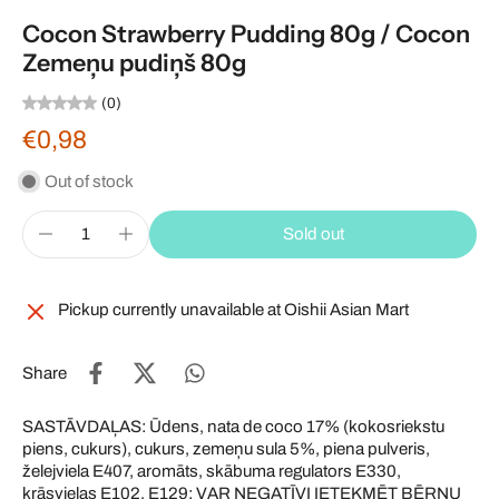
Cocon Strawberry Pudding 80g / Cocon
Zemeņu pudiņš 80g
(0)
€0,98
Out of stock
Sold out
Pickup currently unavailable at
Oishii Asian Mart
Share
SASTĀVDAĻAS: Ūdens, nata de coco 17% (kokosriekstu
piens, cukurs), cukurs, zemeņu sula 5%, piena pulveris,
želejviela E407, aromāts, skābuma regulators E330,
krāsvielas E102, E129: VAR NEGATĪVI IETEKMĒT BĒRNU