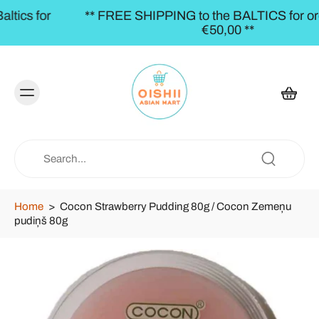
** FREE SHIPPING to the BALTICS for orders over
€50,00 **
Home
>
Cocon Strawberry Pudding 80g / Cocon Zemeņu
pudiņš 80g