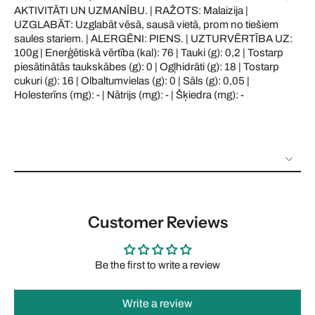
AKTIVITĀTI UN UZMANĪBU. | RAŽOTS: Malaizija |
UZGLABĀT: Uzglabāt vēsā, sausā vietā, prom no tiešiem
saules stariem. | ALERGĒNI: PIENS. | UZTURVĒRTĪBA UZ:
100g | Enerģētiskā vērtība (kal): 76 | Tauki (g): 0,2 | Tostarp
piesātinātās taukskābes (g): 0 | Ogļhidrāti (g): 18 | Tostarp
cukuri (g): 16 | Olbaltumvielas (g): 0 | Sāls (g): 0,05 |
Holesterīns (mg): - | Nātrijs (mg): - | Šķiedra (mg): -
Customer Reviews
Be the first to write a review
Write a review