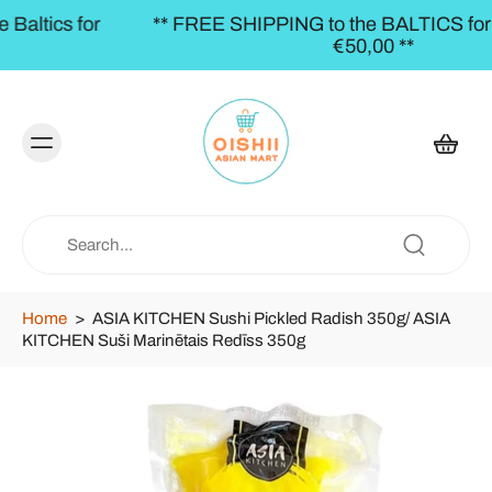
** FREE SHIPPING to the BALTICS for orders over
€50,00 **
Home
>
ASIA KITCHEN Sushi Pickled Radish 350g/ ASIA
KITCHEN Suši Marinētais Redīss 350g