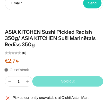
Email
*
Send
ASIA KITCHEN Sushi Pickled Radish
350g/ ASIA KITCHEN Suši Marinētais
Redīss 350g
(0)
€2,74
Out of stock
Sold out
Pickup currently unavailable at
Oishii Asian Mart