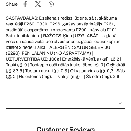
Share
SASTĀVDAĻAS: Dzeltenais redīss, ūdens, sāls, skābuma
regulētāji E260, E330, E296, garšas pastiprinātājs E261,
saldinātājs aspartāms, konservants E200, krāsviela E101.
Satur fenilalanīnu. | RAŽOTS: Ķīna | UZGLABĀT: Uzglabāt
vēsā un sausā vietā, pēc atvēršanas uzglabāt ledusskapī un
izlietot 2 nedēļu laikā. | ALERGĒNI: SATUR SELERIJU
(E296), FENILALANĪNU (NO ASPARTĀMA) |
UZTURVĒRTĪBA UZ: 100g | Enerģētiskā vērtība (kal): 16,2 |
Tauki (g): 0 | Tostarp piesātinātās taukskābes (g): 0 | Ogļhidrāti
(g): 83,5 | Tostarp cukuri (g): 0,3 | Olbaltumvielas (g): 0,3 | Sāls
(g): 2 | Holesterīns (mg): - | Nātrijs (mg): - | Šķiedra (mg): 2,6
Customer Reviews