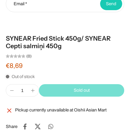
Email
*
Send
SYNEAR Fried Stick 450g/ SYNEAR
Cepti salmiņi 450g
(0)
€8,69
Out of stock
Sold out
Pickup currently unavailable at
Oishii Asian Mart
Share