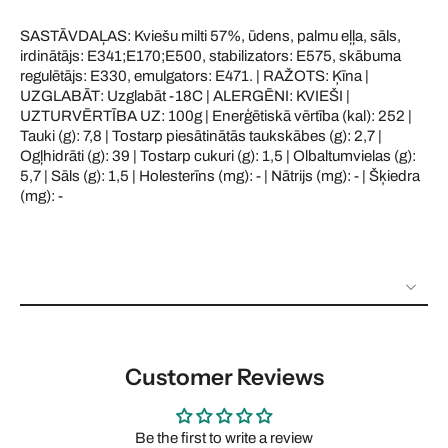
SASTĀVDAĻAS: Kviešu milti 57%, ūdens, palmu eļļa, sāls,
irdinātājs: E341;E170;E500, stabilizators: E575, skābuma
regulētājs: E330, emulgators: E471. | RAŽOTS: Ķīna |
UZGLABĀT: Uzglabāt -18C | ALERGĒNI: KVIEŠI |
UZTURVĒRTĪBA UZ: 100g | Enerģētiskā vērtība (kal): 252 |
Tauki (g): 7,8 | Tostarp piesātinātās taukskābes (g): 2,7 |
Ogļhidrāti (g): 39 | Tostarp cukuri (g): 1,5 | Olbaltumvielas (g):
5,7 | Sāls (g): 1,5 | Holesterīns (mg): - | Nātrijs (mg): - | Šķiedra
(mg): -
Customer Reviews
Be the first to write a review