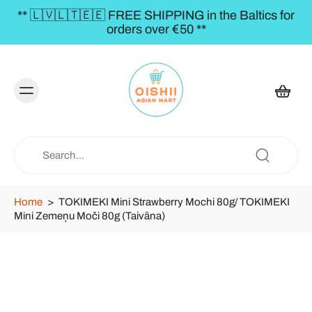
** 🇱🇻🇱🇹🇪🇪 FREE SHIPPING in the Baltics for
orders over €50 **
Home
>
TOKIMEKI Mini Strawberry Mochi 80g/ TOKIMEKI
Mini Zemeņu Moči 80g (Taivāna)