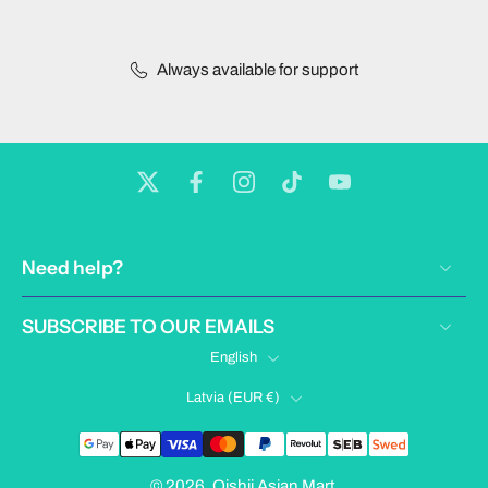
Always available for support
Need help?
SUBSCRIBE TO OUR EMAILS
English
Latvia ‎(EUR €)‎
© 2026,
Oishii Asian Mart
.