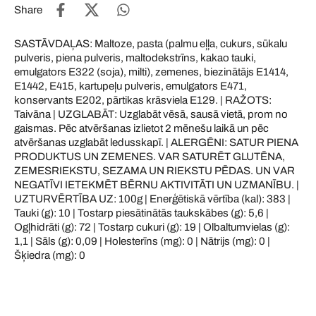
Share
SASTĀVDAĻAS: Maltoze, pasta (palmu eļļa, cukurs, sūkalu
pulveris, piena pulveris, maltodekstrīns, kakao tauki,
emulgators E322 (soja), milti), zemenes, biezinātājs E1414,
E1442, E415, kartupeļu pulveris, emulgators E471,
konservants E202, pārtikas krāsviela E129. | RAŽOTS:
Taivāna | UZGLABĀT: Uzglabāt vēsā, sausā vietā, prom no
gaismas. Pēc atvēršanas izlietot 2 mēnešu laikā un pēc
atvēršanas uzglabāt ledusskapī. | ALERGĒNI: SATUR PIENA
PRODUKTUS UN ZEMENES. VAR SATURĒT GLUTĒNA,
ZEMESRIEKSTU, SEZAMA UN RIEKSTU PĒDAS. UN VAR
NEGATĪVI IETEKMĒT BĒRNU AKTIVITĀTI UN UZMANĪBU. |
UZTURVĒRTĪBA UZ: 100g | Enerģētiskā vērtība (kal): 383 |
Tauki (g): 10 | Tostarp piesātinātās taukskābes (g): 5,6 |
Ogļhidrāti (g): 72 | Tostarp cukuri (g): 19 | Olbaltumvielas (g):
1,1 | Sāls (g): 0,09 | Holesterīns (mg): 0 | Nātrijs (mg): 0 |
Šķiedra (mg): 0