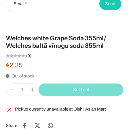
Email
*
Send
Welches white Grape Soda 355ml/
Welches baltā vīnogu soda 355ml
(0)
€2,35
Out of stock
Sold out
Pickup currently unavailable at
Oishii Asian Mart
Share