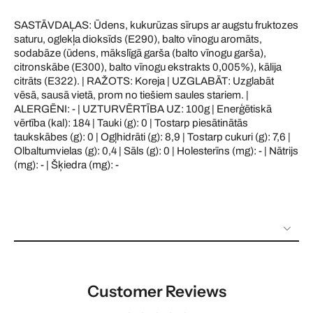
SASTĀVDAĻAS: Ūdens, kukurūzas sīrups ar augstu fruktozes
saturu, oglekļa dioksīds (E290), balto vīnogu aromāts,
sodabāze (ūdens, mākslīgā garša (balto vīnogu garša),
citronskābe (E300), balto vīnogu ekstrakts 0,005%), kālija
citrāts (E322). | RAŽOTS: Koreja | UZGLABĀT: Uzglabāt
vēsā, sausā vietā, prom no tiešiem saules stariem. |
ALERGĒNI: - | UZTURVĒRTĪBA UZ: 100g | Enerģētiskā
vērtība (kal): 184 | Tauki (g): 0 | Tostarp piesātinātās
taukskābes (g): 0 | Ogļhidrāti (g): 8,9 | Tostarp cukuri (g): 7,6 |
Olbaltumvielas (g): 0,4 | Sāls (g): 0 | Holesterīns (mg): - | Nātrijs
(mg): - | Šķiedra (mg): -
Customer Reviews