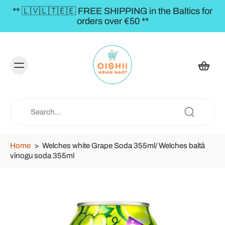
** 🇱🇻🇱🇹🇪🇪 FREE SHIPPING in the Baltics for
orders over €50 **
Home
>
Welches white Grape Soda 355ml/ Welches baltā
vīnogu soda 355ml